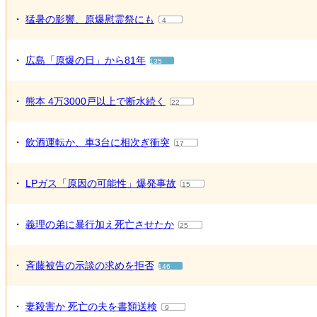
・
猛暑の影響、原爆慰霊祭にも
4
・
広島「原爆の日」から81年
135
・
熊本 4万3000戸以上で断水続く
22
・
飲酒運転か、車3台に相次ぎ衝突
17
・
LPガス「原因の可能性」爆発事故
15
・
義理の弟に暴行加え死亡させたか
25
・
斉藤被告の示談の求めを拒否
146
・
妻殺害か 死亡の夫を書類送検
9