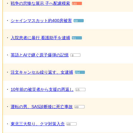
・
戦争の悲惨な展示 子へ配慮模索
330
・
シャインマスカット約400房被害
68
・
入院患者に暴行 看護助手を逮捕
51
・
英語とAIで継ぐ原子爆弾の記憶
8
・
注文キャンセル繰り返す、女逮捕
254
・
10年前の被災者から支援の恩返し
15
・
運転の男、SAS診断後に死亡事故
49
・
東北三大祭り、クマ対策入念
48