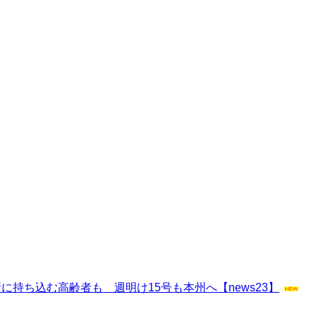
持ち込む高齢者も 週明け15号も本州へ【news23】