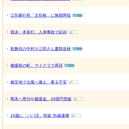
・
江別暴行死「主犯格」に無期懲役
126
・
競泳・本多灯、人身事故で起訴
32
・
歌舞伎の中村小三郎さん書類送検
52
・
被爆前の町、マイクラで再現
60
・
被災地で台風へ備え、募る不安
17
・
熊本へ寄付や義援金、43億円突破
42
・
14歳に「パパ活」斡旋 35歳逮捕
45