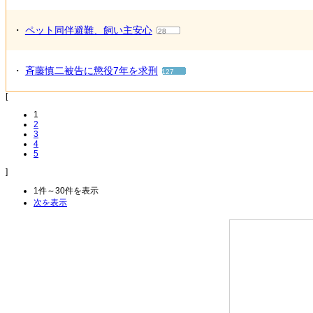
・
ペット同伴避難、飼い主安心
28
・
斉藤慎二被告に懲役7年を求刑
127
[
1
2
3
4
5
]
1件～30件を表示
次を表示