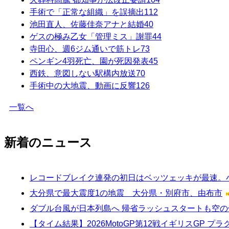
手術で「正常な組織」を誤摘出
112
池田直人、佐藤佳奈アナと結婚
40
ゲスの極み乙女「管理ミス」謝罪
44
寺田心、週6ジム通いで筋トレ
73
ペンギン4羽死亡、園が死因発表
45
西鉄、意図しない駅構内放送
70
手術中の大地震、動画に反響
126
一覧へ
新着のニュース
レコードブレイク連発の初日はベッツェッキが最速。小
大分県で最大震度1の地震 大分県・別府市、由布市
ダブル台風が日本列島へ 帰省ラッシュスタートも空の
【タイム結果】2026MotoGP第12戦イギリスGP プ