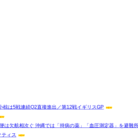
椋は5戦連続Q2直接進出／第12戦イギリスGP
便は欠航相次ぐ 沖縄では「持病の薬」「血圧測定器」を避難所に
ラクティス