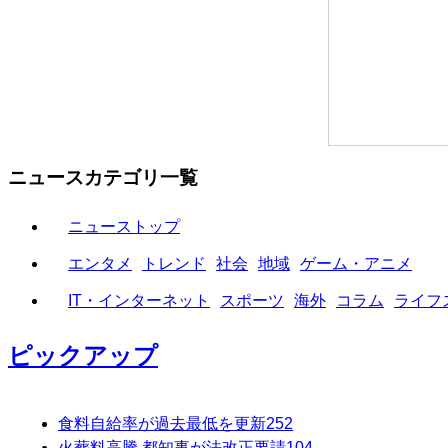
ニュースカテゴリ一覧
ニューストップ
エンタメ
トレンド
社会
地域
ゲーム・アニメ
IT・インターネット
スポーツ
海外
コラム
ライフ
ピックアップ
食料自給率が過去最低を更新
252
火葬料高騰 都知事が法改正要請
104