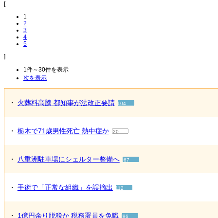
[
1
2
3
4
5
]
1件～30件を表示
次を表示
・
火葬料高騰 都知事が法改正要請
104
・
栃木で71歳男性死亡 熱中症か
20
・
八重洲駐車場にシェルター整備へ
67
・
手術で「正常な組織」を誤摘出
112
・
1億円余り脱税か 税務署員を免職
96