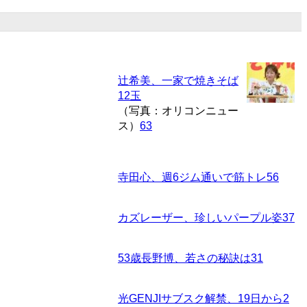
辻希美、一家で焼きそば
12玉
（写真：オリコンニュー
ス）
63
寺田心、週6ジム通いで筋トレ
56
カズレーザー、珍しいパープル姿
37
53歳長野博、若さの秘訣は
31
光GENJIサブスク解禁、19日から
2