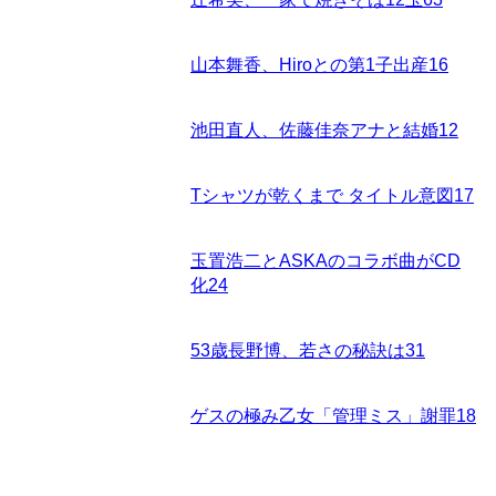
山本舞香、Hiroとの第1子出産
16
池田直人、佐藤佳奈アナと結婚
12
Tシャツが乾くまで タイトル意図
17
玉置浩二とASKAのコラボ曲がCD
化
24
53歳長野博、若さの秘訣は
31
ゲスの極み乙女「管理ミス」謝罪
18