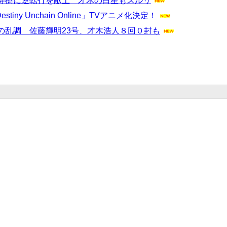
寿樹に逆転打を献上 才木の白星もスルリ
y Unchain Online」TVアニメ化決定！
の乱調 佐藤輝明23号、才木浩人８回０封も