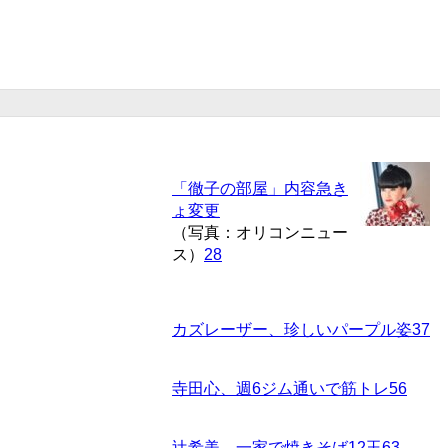
「徹子の部屋」内容急き
ょ変更
（写真：オリコンニュー
ス）
28
カズレーザー、珍しいパープル姿
37
寺田心、週6ジム通いで筋トレ
56
辻希美、一家で焼きそば12玉
63