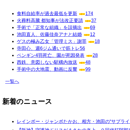
食料自給率が過去最低を更新
174
火葬料高騰 都知事が法改正要請
37
手術で「正常な組織」を誤摘出
69
池田直人、佐藤佳奈アナと結婚
12
ゲスの極み乙女「管理ミス」謝罪
18
寺田心、週6ジム通いで筋トレ
56
ペンギン4羽死亡、園が死因発表
28
西鉄、意図しない駅構内放送
48
手術中の大地震、動画に反響
99
一覧へ
新着のニュース
レインボー・ジャンボたかお、相方・池田の“サプライ