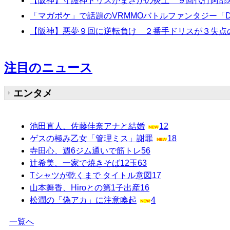
【阪神】守護神ドリスがまさかの炎上 ９回代打阿部
「マガポケ」で話題のVRMMOバトルファンタジー「Destin
【阪神】悪夢９回に逆転負け ２番手ドリスが３失点
注目のニュース
エンタメ
池田直人、佐藤佳奈アナと結婚
12
ゲスの極み乙女「管理ミス」謝罪
18
寺田心、週6ジム通いで筋トレ
56
辻希美、一家で焼きそば12玉
63
Tシャツが乾くまで タイトル意図
17
山本舞香、Hiroとの第1子出産
16
松潤の「偽アカ」に注意喚起
4
一覧へ