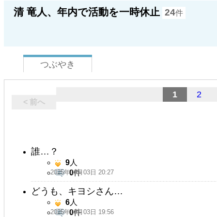
清 竜人、年内で活動を一時休止
24
件
つぶやき
1
2
< 前へ
誰…？
9
人
2025年10月03日 20:27
0
件
どうも、キヨシさん…
6
人
2025年10月03日 19:56
0
件