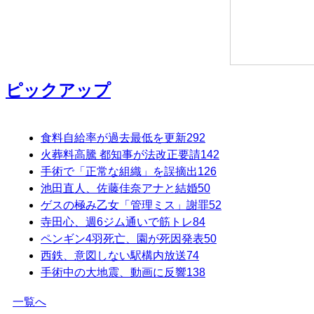
ピックアップ
食料自給率が過去最低を更新
292
火葬料高騰 都知事が法改正要請
142
手術で「正常な組織」を誤摘出
126
池田直人、佐藤佳奈アナと結婚
50
ゲスの極み乙女「管理ミス」謝罪
52
寺田心、週6ジム通いで筋トレ
84
ペンギン4羽死亡、園が死因発表
50
西鉄、意図しない駅構内放送
74
手術中の大地震、動画に反響
138
一覧へ