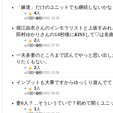
「嫁達」だけのユニットでも継続しないかな
4
人
2025年10月04日 19:28
0
件
堀江由衣さんのインモラリストと上坂すみれ
田村ゆかりさんの14秒後に‪𝑲𝑰𝑺𝑺‬して♡は名
2
人
2025年10月04日 07:50
0
件
一夫多妻のところまで読んでやっと思い出し
りたくもない。
2
人
2025年10月03日 21:06
0
件
インプットも大事ですからゆっくり遊んでて
1
人
2025年10月04日 06:06
0
件
妻6人？…そういうていで？初めて聞くユニ
1
人