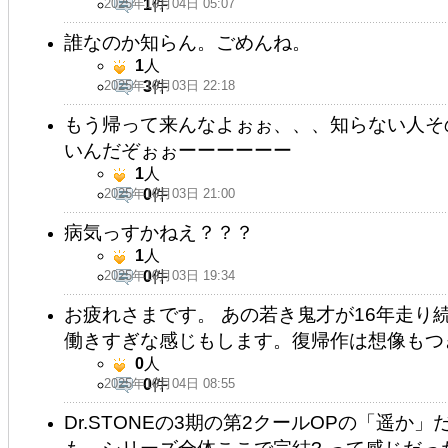
2025年10月04日 05:07
1
件
誰なのか知らん。ごめんね。
1
人
2025年10月03日 22:18
3
件
もう帰って来んなよぉぉ、、、知らない人そ
いんだぞぉぉーーーーーー
1
人
2025年10月03日 21:00
0
件
病気っすかねえ？？？
1
人
2025年10月03日 19:34
0
件
お疲れさまです。 あの若き鬼才が16年走り
働きすぎな感じもします。復帰作は想像もつ
0
人
2025年10月04日 08:55
0
件
Dr.STONEの3期の第2クールOPの「遥か