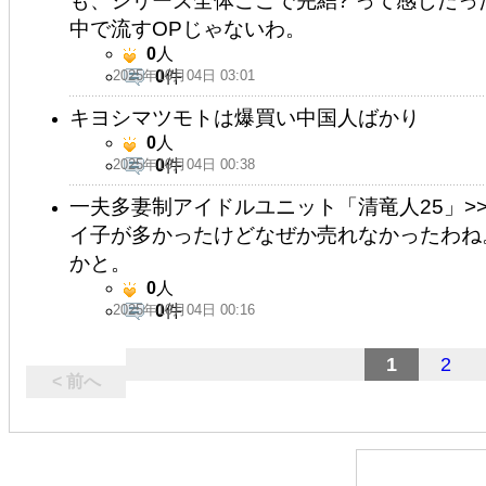
も、シリーズ全体ここで完結? って感じだ
中で流すOPじゃないわ。
0
人
2025年10月04日 03:01
0
件
キヨシマツモトは爆買い中国人ばかり
0
人
2025年10月04日 00:38
0
件
一夫多妻制アイドルユニット「清竜人25」>
イ子が多かったけどなぜか売れなかったわね。
かと。
0
人
2025年10月04日 00:16
0
件
1
2
< 前へ