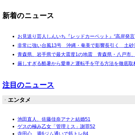
新着のニュース
お見送り芸人しんいち『レッドカーペット』“高岸発言
非常に強い台風13号 沖縄・奄美で影響長引く 土
青森県、岩手県で最大震度1の地震 青森県・八戸市
厳しすぎる酷暑から愛車と運転手を守る方法を徹底取材！
注目のニュース
エンタメ
池田直人、佐藤佳奈アナと結婚
51
ゲスの極み乙女「管理ミス」謝罪
52
寺田心、週6ジム通いで筋トレ
84