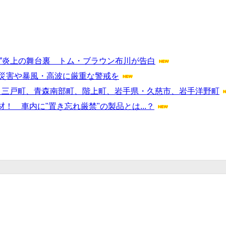
”炎上の舞台裏 トム・ブラウン布川が告白
砂災害や暴風・高波に厳重な警戒を
、三戸町、青森南部町、階上町、岩手県・久慈市、岩手洋野町
 車内に"置き忘れ厳禁"の製品とは...？