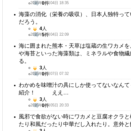
2025年11月04日 18:35
0
件
海藻の消化（栄養の吸収）、日本人独特って
だろう。
4
人
2025年11月04日 22:09
5
件
海に囲まれた熊本・天草は塩蔵の生ワカメを
や海苔といった海藻類は、ミネラルや食物繊
る。
3
人
2025年11月07日 07:32
0
件
わかめを味噌汁の具にしか使ってないなんて
紹介！ ええ…
3
人
2025年11月05日 20:33
0
件
風邪で食欲がない時にワカメと豆腐オクラと
たり和風だったり中華だし入れたり。意外と
3
人