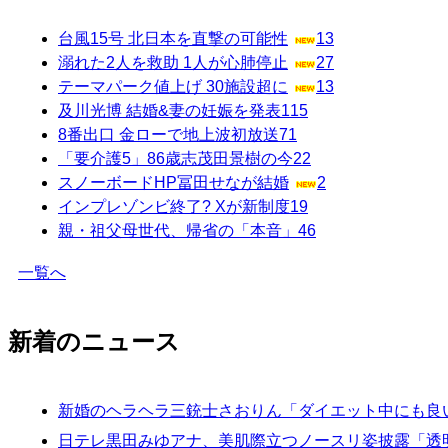
台風15号 北日本を直撃の可能性
13
溺れた2人を救助 1人が心肺停止
27
テーマパーク値上げ 30施設超に
13
及川光博 結婚&妻の妊娠を発表
115
8番出口 金ローで地上波初放送
71
「要介護5」86歳志茂田景樹の今
22
スノーボードHP冨田せなが結婚
2
インプレゾンビ終了? Xが新制度
19
親・祖父母世代、帰省の「本音」
46
一覧へ
新着のニュース
新婚のヘラヘラ三銃士さおりん「ダイエット中にも良
日テレ黒田みゆアナ、美肌際立つノースリ姿披露「透