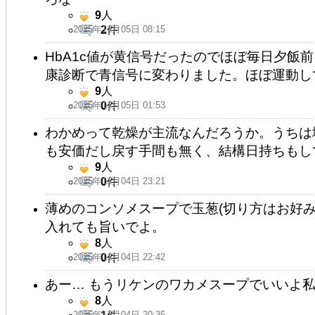
9
人
2025年11月05日 08:15
2
件
HbA1c値が黄信号だったのでほぼ毎日夕飯
康診断で青信号に変わりました。ほぼ運動して
9
人
2025年11月05日 01:53
0
件
わかめって乾燥が主流なんだろうか。うちは
も安価だし戻す手間も無く、結構日持ちもし
9
人
2025年11月04日 23:21
0
件
薄めのコンソメスープで玉葱(切り方はお好
入れても旨いでよ。
8
人
2025年11月04日 22:42
0
件
あー… もうリケンのワカメスープでいいよ
8
人
2025年11月04日 20:35