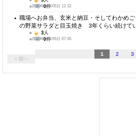
2025年11月05日 12:32
0
件
職場へお弁当、玄米と納豆・そしてわかめご
の野菜サラダと目玉焼き 3年くらい続けて
3
人
2025年11月05日 07:05
0
件
1
2
3
< 前へ