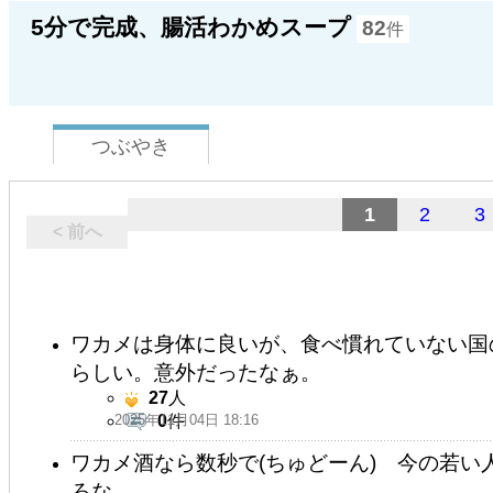
5分で完成、腸活わかめスープ
82
件
つぶやき
1
2
3
< 前へ
ワカメは身体に良いが、食べ慣れていない国
らしい。意外だったなぁ。
27
人
2025年11月04日 18:16
0
件
ワカメ酒なら数秒で(ちゅどーん) 今の若
ろな