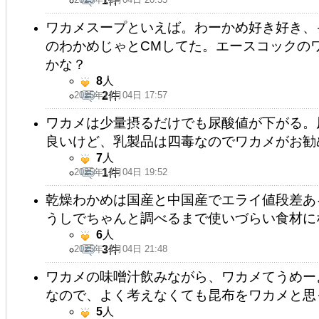
1
件
ワカメスープといえば。わーかめ好き好き、
のわかめじゃとCMしてた。エースコックの
かな？
8
人
2025年11月04日 17:57
2
件
ワカメは少量摂るだけでも尿酸値が下がる。
良いけど、乳製品は四毒なのでワカメがお勧
7
人
2025年11月04日 19:52
1
件
乾燥わかめは国産と中国産でエライ値段差あ
うしでちゃんと調べるまで使いづらい食材に
6
人
2025年11月04日 21:48
3
件
ワカメの味噌汁飲みながら、ワカメてうめー
なので、よく考えなくても昆布をワカメと思
5
人