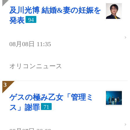
及川光博 結婚&妻の妊娠を
発表
94
08月08日 11:35
オリコンニュース
ゲスの極み乙女「管理ミ
ス」謝罪
71