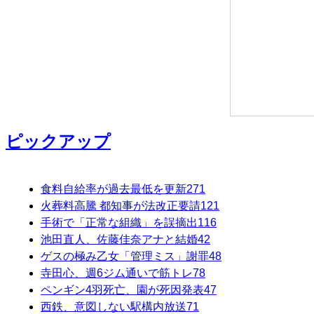
ピックアップ
食料自給率が過去最低を更新
271
火葬料高騰 都知事が法改正要請
121
手術で「正常な組織」を誤摘出
116
池田直人、佐藤佳奈アナと結婚
42
ゲスの極み乙女「管理ミス」謝罪
48
寺田心、週6ジム通いで筋トレ
78
ペンギン4羽死亡、園が死因発表
47
西鉄、意図しない駅構内放送
71