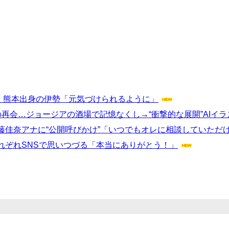
 熊本出身の伊勢「元気づけられるように」
再会…ジョージアの酒場で記憶なくし→“衝撃的な展開”AIイラ
藤佳奈アナに“公開呼びかけ”「いつでもオレに相談していただ
れぞれSNSで思いつづる「本当にありがとう！」