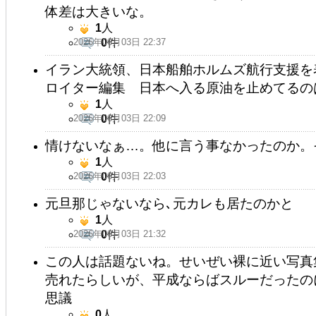
体差は大きいな。
1
人
2026年06月03日 22:37
0
件
イラン大統領、日本船舶ホルムズ航行支援を
ロイター編集 日本へ入る原油を止めてるの
1
人
2026年06月03日 22:09
0
件
情けないなぁ…。他に言う事なかったのか。
1
人
2026年06月03日 22:03
0
件
元旦那じゃないなら､元カレも居たのかと
1
人
2026年06月03日 21:32
0
件
この人は話題ないね。せいぜい裸に近い写真
売れたらしいが、平成ならばスルーだったの
思議
0
人