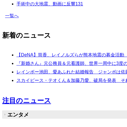
手術中の大地震、動画に反響
131
一覧へ
新着のニュース
【DeNA】筒香、レイノルズらが熊本地震の募金活動
『新婚さん』元公務員＆元看護師、世界一周中に3度の
レインボー池田、愛あふれた結婚報告 ジャンボは佐
スカイピース・テオくん＆加藤乃愛、破局を発表 そ
注目のニュース
エンタメ