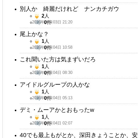
別人か 綺麗だけれど ナンカチガウ
2
人
2026年06月03日 21:20
0
件
尾上かな？
1
人
2026年06月04日 10:58
0
件
これ聞いた方は気まずいだろ
1
人
2026年06月04日 08:30
0
件
アイドルグループの人かな
1
人
2026年06月04日 05:13
0
件
デミ・ムーアかとおもったw
1
人
2026年06月04日 02:07
0
件
40でも最上もがとか、深田きょうことか、