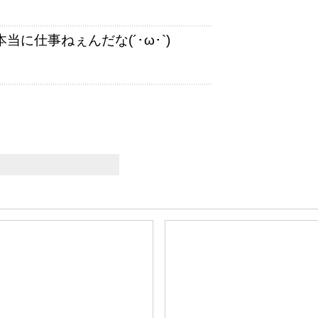
に仕事ねぇんだな(´･ω･`)