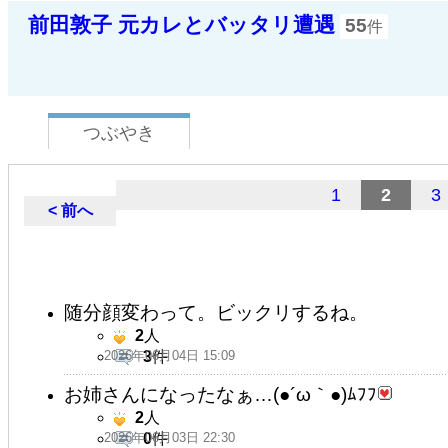
前田敦子 元カレとバッタリ遭遇
55
件
つぶやき
1
2
3
< 前へ
随分顔変わって。ビックリするね。
2
人
2026年06月04日 15:09
3
件
お姉さんになったなぁ…(●´ω｀●)ﾑﾌﾌ
2
人
2026年06月03日 22:30
0
件