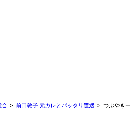
総合
前田敦子 元カレとバッタリ遭遇
つぶやき