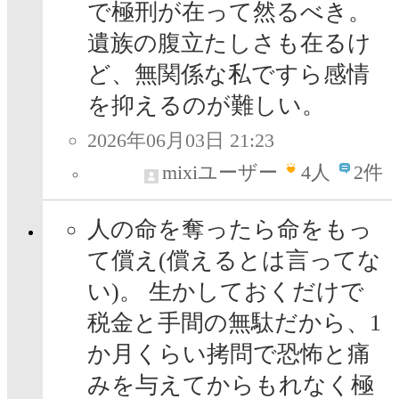
で極刑が在って然るべき。
遺族の腹立たしさも在るけ
ど、無関係な私ですら感情
を抑えるのが難しい。
2026年06月03日 21:23
mixiユーザー
4
人
2件
人の命を奪ったら命をもっ
て償え(償えるとは言ってな
い)。 生かしておくだけで
税金と手間の無駄だから、1
か月くらい拷問で恐怖と痛
みを与えてからもれなく極