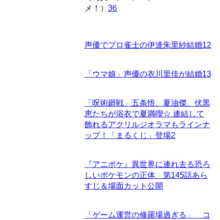
メ！）
36
声優でプロ雀士の伊達朱里紗結婚
12
「ウマ娘」声優の衣川里佳が結婚
13
「呪術廻戦」五条悟、夏油傑、伏黒
恵たちが浴衣で夏満喫☆ 連結して
飾れるアクリルジオラマもラインナ
ップ！「まるくじ」登場
2
『アニポケ』異世界に連れ去る恐ろ
しいポケモンの正体 第145話あら
すじ＆場面カット公開
「ゲーム運営の修羅場過ぎる」 コ