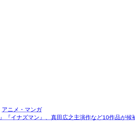
アニメ・マンガ
『イナズマン』、真田広之主演作など10作品が候補に