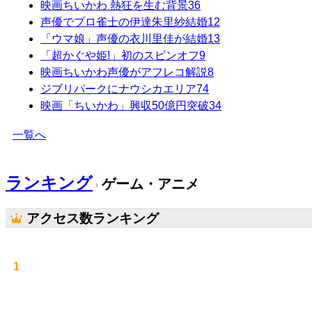
映画ちいかわ 熱狂を生む背景
36
声優でプロ雀士の伊達朱里紗結婚
12
「ウマ娘」声優の衣川里佳が結婚
13
「超かぐや姫!」初のスピンオフ
9
映画ちいかわ声優がアフレコ解説
8
ジブリパークにナウシカエリア
74
映画「ちいかわ」興収50億円突破
34
一覧へ
ランキング
ゲーム・アニメ
アクセス数ランキング
1