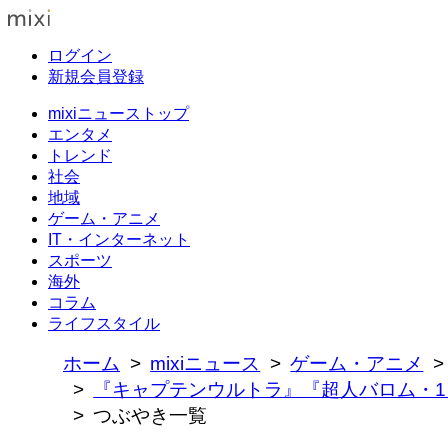
ログイン
新規会員登録
mixiニューストップ
エンタメ
トレンド
社会
地域
ゲーム・アニメ
IT・インターネット
スポーツ
海外
コラム
ライフスタイル
ホーム
mixiニュース
ゲーム・アニメ
『キャプテンウルトラ』『超人バロム・1』
つぶやき一覧