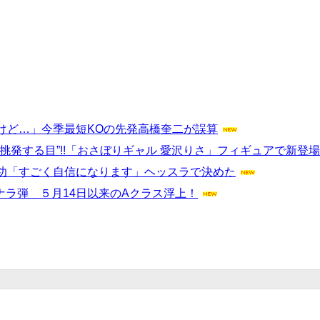
けど…」今季最短KOの先発高橋奎二が誤算
発する目”!!「おさぼりギャル 愛沢りさ」フィギュアで新登場
功「すごく自信になります」ヘッスラで決めた
ナラ弾 ５月14日以来のAクラス浮上！