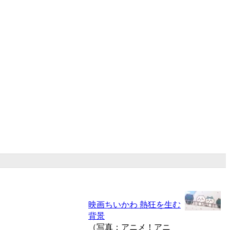
映画ちいかわ 熱狂を生む
背景
（写真：アニメ！アニ