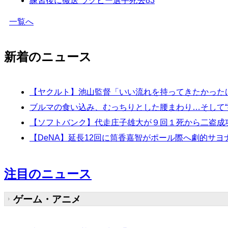
練習後に搬送 ラグビー選手死去
83
一覧へ
新着のニュース
【ヤクルト】池山監督「いい流れを持ってきたかった
ブルマの食い込み、むっちりとした腰まわり…そして“挑
【ソフトバンク】代走庄子雄大が９回１死から二盗成
【DeNA】延長12回に筒香嘉智がポール際へ劇的サヨ
注目のニュース
ゲーム・アニメ