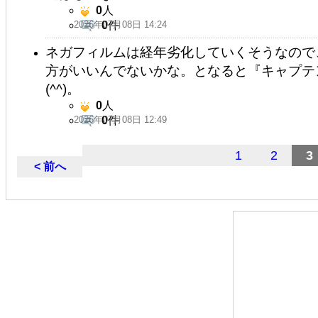
0
人
2026年07月08日 14:24
0
件
ネガフィルムは経年劣化していくそうなので
方がいいんでないかな。となると『キャプテ
(⁠^⁠^⁠)。
0
人
2026年07月08日 12:49
0
件
1
2
3
< 前へ