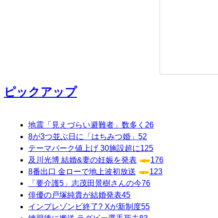
ピックアップ
地震「見えづらい避難者」数多く
26
8が3つ並ぶ日に「はちみつ婚」
52
テーマパーク値上げ 30施設超に
125
及川光博 結婚&妻の妊娠を発表
176
8番出口 金ローで地上波初放送
123
「要介護5」志茂田景樹さんの今
76
俳優の戸塚純貴が結婚発表
45
インプレゾンビ終了? Xが新制度
55