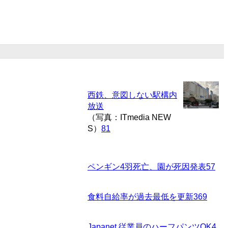
西鉄、意図しない駅構内
放送
（写真：ITmedia NEW
S）
81
ペンギン4羽死亡、園が死因発表
57
食料自給率が過去最低を更新
369
Japanet 従業員のハーフパンツOK
4