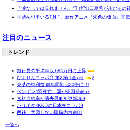
「涙なしでは見れません」“千代”出口夏希が歩むそ
手越祐也率いるT.N.T、新作アニメ『朱色の仮面』
注目のニュース
トレンド
銀行員の平均年収 684万円に上昇
ぴよりんコラボ弁 第2弾は全7種
2
東芝の純利益 前年同期比30倍に
19
ペンギン4羽死亡、園が死因発表
57
食料自給率が過去最低を更新
369
ハリポタ×KKDの日本初コラボ
9
西鉄、意図しない駅構内放送
81
一覧へ