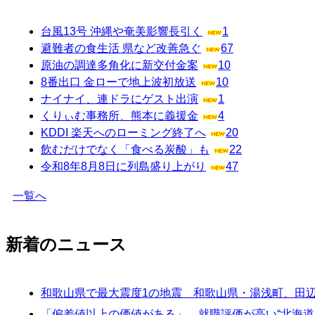
台風13号 沖縄や奄美影響長引く
1
避難者の食生活 県など改善急ぐ
67
原油の調達多角化に新交付金案
10
8番出口 金ローで地上波初放送
10
ナイナイ、連ドラにゲスト出演
1
くりぃむ事務所、熊本に義援金
4
KDDI 楽天へのローミング終了へ
20
飲むだけでなく「食べる炭酸」も
22
令和8年8月8日に列島盛り上がり
47
一覧へ
新着のニュース
和歌山県で最大震度1の地震 和歌山県・湯浅町、田
「偏差値以上の価値がある」 就職評価が高い“北海道