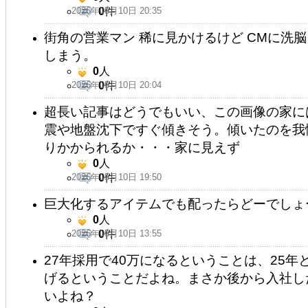
2026年05月10日 20:35
0
件
街角の営業マン 稀に見かけるけど CMに洗
しまう。
0
人
2026年05月10日 20:04
0
件
超長い記事はどうでもいい、この画像の家に
震や地盤沈下ですぐ傾きそう。傾いたのを我
りかかられるか・・・家に見えず
0
人
2026年05月10日 19:50
0
件
巨大化するアイテムでも配ったらどーでしょ
0
人
2026年05月10日 13:55
0
件
27年採用で40万になるということは、25年
げるということだよね。まさか後から入社し
いよね？