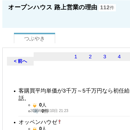
オープンハウス 路上営業の理由
112
件
つぶやき
1
2
3
4
< 前へ
客購買平均単価が3千万～5千万円なら初任給
話。
0
人
2026年05月10日 21:23
0
件
オッペンハウゼ
0
人