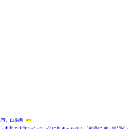
辺市、白浜町
・東北の大学”ランク上位に集まった声！「就職に強い専門性