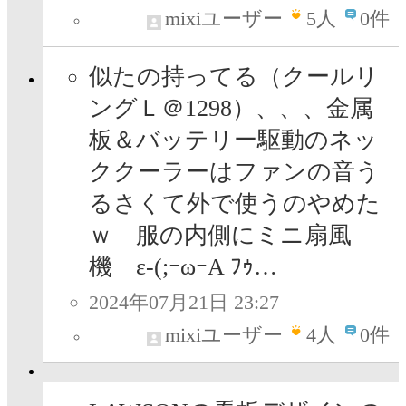
mixiユーザー
5
人
0件
似たの持ってる（クールリ
ングＬ＠1298）、、、金属
板＆バッテリー駆動のネッ
ククーラーはファンの音う
るさくて外で使うのやめた
ｗ 服の内側にミニ扇風
機 ε-(;ｰωｰA ﾌｩ…
2024年07月21日 23:27
mixiユーザー
4
人
0件