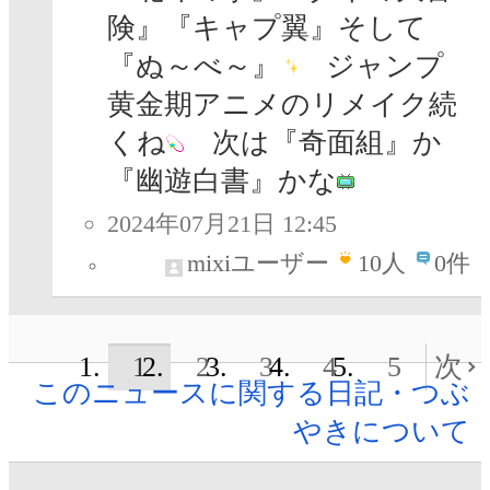
険』『キャプ翼』そして
『ぬ～べ～』
ジャンプ
黄金期アニメのリメイク続
くね
次は『奇面組』か
『幽遊白書』かな
2024年07月21日 12:45
mixiユーザー
10
人
0件
1
2
3
4
5
次
このニュースに関する日記・つぶ
やきについて