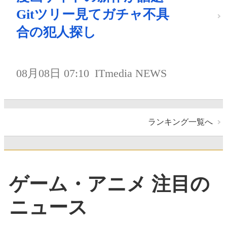
Gitツリー見てガチャ不具
合の犯人探し
08月08日 07:10
ITmedia NEWS
ランキング一覧へ
ゲーム・アニメ 注目の
ニュース