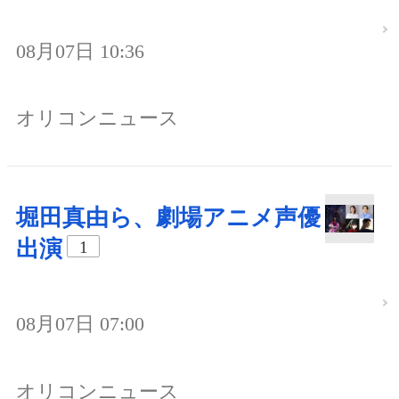
08月07日 10:36
オリコンニュース
堀田真由ら、劇場アニメ声優
出演
1
08月07日 07:00
オリコンニュース