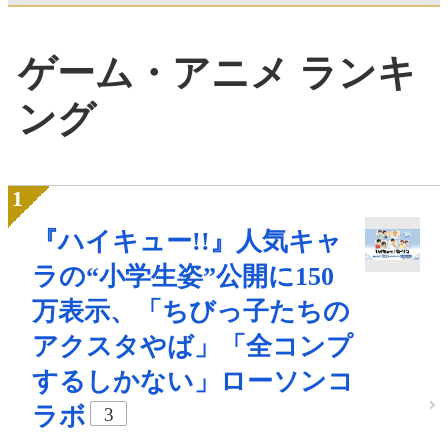
ゲーム・アニメ ランキ
ング
『ハイキュー!!』人気キャ
ラの“小学生姿”公開に150
万表示、「ちびっ子たちの
アクスタやば」「全コンプ
するしかない」ローソンコ
ラボ
3