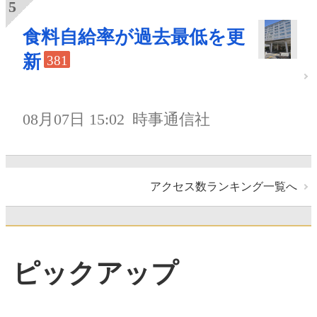
食料自給率が過去最低を更
新
381
08月07日 15:02
時事通信社
アクセス数ランキング一覧へ
ピックアップ