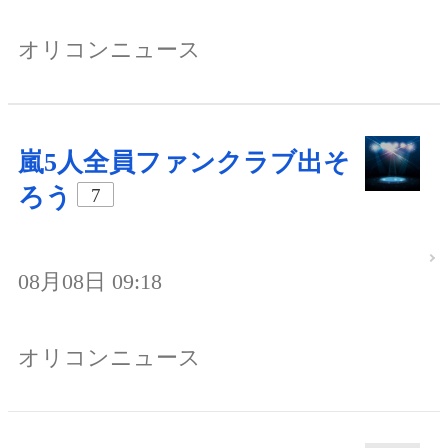
オリコンニュース
嵐5人全員ファンクラブ出そ
ろう
7
08月08日 09:18
オリコンニュース