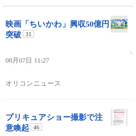
映画「ちいかわ」興収50億円
突破
31
08月07日 11:27
オリコンニュース
プリキュアショー撮影で注
意喚起
46