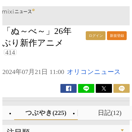
「ぬ～べ～」26年
ログイン
新規登録
ぶり新作アニメ
414
2024年07月21日 11:00
オリコンニュース
つぶやき(225)
日記(12)