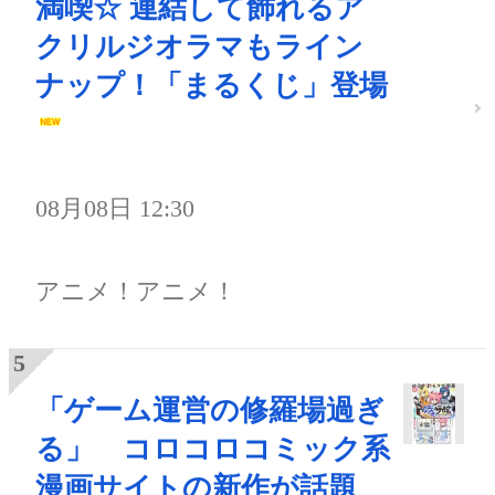
満喫☆ 連結して飾れるア
クリルジオラマもライン
ナップ！「まるくじ」登場
08月08日 12:30
アニメ！アニメ！
「ゲーム運営の修羅場過ぎ
る」 コロコロコミック系
漫画サイトの新作が話題