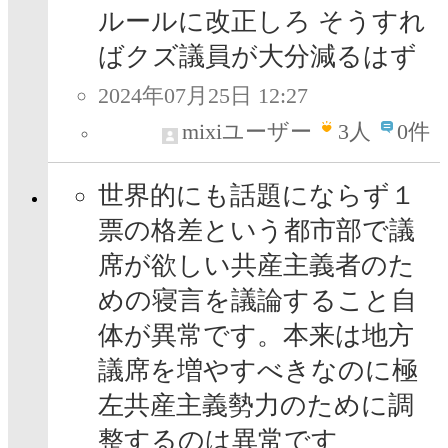
ルールに改正しろ そうすれ
ばクズ議員が大分減るはず
2024年07月25日 12:27
mixiユーザー
3
人
0件
世界的にも話題にならず１
票の格差という都市部で議
席が欲しい共産主義者のた
めの寝言を議論すること自
体が異常です。本来は地方
議席を増やすべきなのに極
左共産主義勢力のために調
整するのは異常です