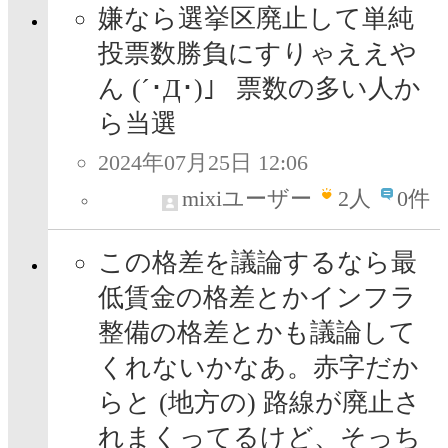
嫌なら選挙区廃止して単純
投票数勝負にすりゃええや
ん (´･Д･)」 票数の多い人か
ら当選
2024年07月25日 12:06
mixiユーザー
2
人
0件
この格差を議論するなら最
低賃金の格差とかインフラ
整備の格差とかも議論して
くれないかなあ。赤字だか
らと (地方の) 路線が廃止さ
れまくってるけど、そっち