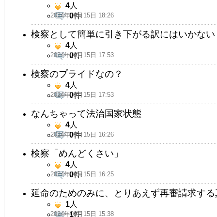
4
人
2024年09月15日 18:26
0
件
検察として簡単に引き下がる訳にはいかない
4
人
2024年09月15日 17:53
0
件
検察のプライドなの？
4
人
2024年09月15日 17:53
0
件
なんちゃって法治国家状態
4
人
2024年09月15日 16:26
0
件
検察「めんどくさい」
4
人
2024年09月15日 16:25
0
件
延命のためのみに、とりあえず再審請求する
1
人
2024年09月15日 15:38
1
件