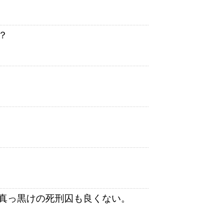
？
真っ黒けの死刑囚も良くない。