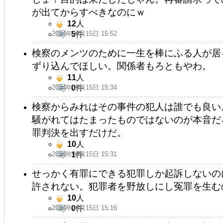
が出てからすべきなのにｗ
12
人
2024年09月15日 15:52
5
件
検察のメンツのために一生を棒にふる人が居
ずり込んでほしい。関係者もろともやわ。
11
人
2024年09月15日 15:34
0
件
検察からみれはその事件の犯人は誰でも良い
騒がれてはたまったものではないのが本音だ
罪判決を出すだけだ。
10
人
2024年09月15日 15:31
1
件
せっかく有罪にできる犯罪しか起訴しないの
許されない。犯罪者を野放しにし冤罪を生む
10
人
2024年09月15日 15:16
0
件