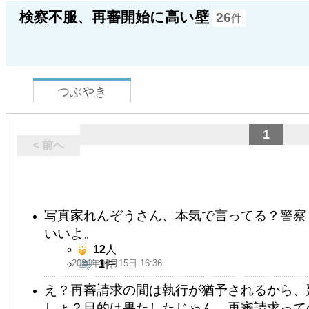
検察不服、再審開始に高い壁
26
件
つぶやき
1
< 前へ
写真家れんぞうさん、本気で言ってる？警察
いいよ。
12
人
2024年09月15日 16:36
1
件
え？再審請求の間は執行が猶予されるから、
しょ？目的は果たしたじゃん。再審請求って