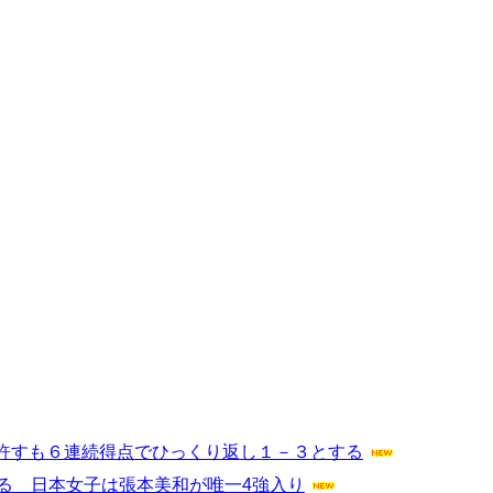
許すも６連続得点でひっくり返し１－３とする
る 日本女子は張本美和が唯一4強入り