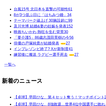
台風15号 北日本を直撃の可能性
61
8が3つ並ぶ日に「はちみつ婚」
34
テーマパーク値上げ 30施設超に
99
及川光博 結婚&妻の妊娠を発表
152
映画ちいかわ 熱狂を生む背景
30
「要介護5」86歳志茂田景樹の今
56
俳優の戸塚純貴が結婚発表
27
インプレゾンビ終了? Xが新制度
41
練習後に搬送 ラグビー選手死去
27
一覧へ
新着のニュース
【卓球】早田ひな、第４セット奪う！マッチポイント
【卓球】早田ひな、8強敗退…世界4位中国選手に敗れ