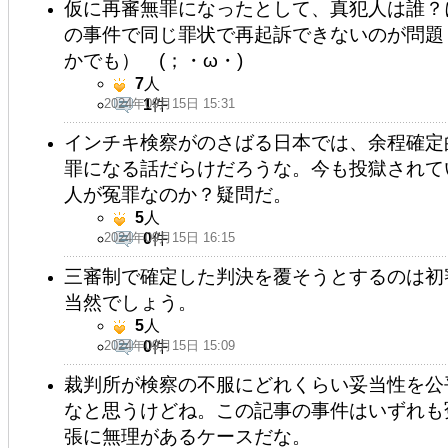
仮に再審無罪になったとして、真犯人は誰？
の事件で同じ罪状で再起訴できないのが問題
かでも） (；・ω・)
7
人
2024年09月15日 15:31
1
件
インチキ検察がのさばる日本では、余程確定
罪になる話だらけだろうな。今も投獄されて
人が冤罪なのか？疑問だ。
5
人
2024年09月15日 16:15
0
件
三審制で確定した判決を覆そうとするのは初
当然でしょう。
5
人
2024年09月15日 15:09
0
件
裁判所が検察の不服にどれくらい妥当性を公
なと思うけどね。この記事の事件はいずれも
張に無理があるケースだな。