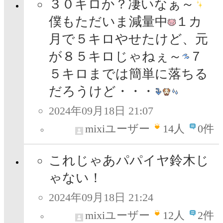
３０キロか？凄いなぁ～
僕もただいま減量中
１カ
月で５キロやせたけど、元
が８５キロじゃねぇ～
７
５キロまでは簡単に落ちる
だろうけど・・・
2024年09月18日 21:07
mixiユーザー
14
人
0件
これじゃあパパイヤ鈴木じ
ゃない！
2024年09月18日 21:24
mixiユーザー
12
人
2件