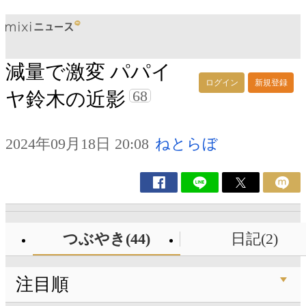
減量で激変 パパイ
ログイン
新規登録
68
ヤ鈴木の近影
2024年09月18日 20:08
ねとらぼ
つぶやき(44)
日記(2)
注目順