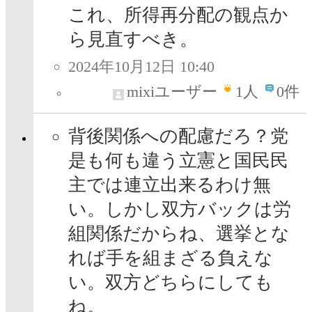
これ、所得再分配の観点か
ら見直すべき。
2024年10月12日 10:40
mixiユーザー
1
人
0件
背後関係への配慮だろ？党
是も何も違う立憲と国民民
主では連立出来るわけ無
い。しかし双方バックは労
組関係だからね、選挙とな
れば手を組まざる負えな
い。双方どちらにしても
ね。