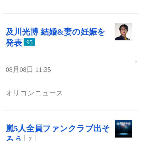
及川光博 結婚&妻の妊娠を
発表
95
08月08日 11:35
オリコンニュース
嵐5人全員ファンクラブ出そ
ろう
7