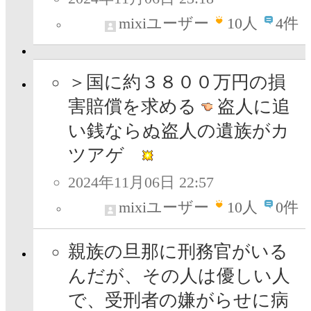
mixiユーザー
10
人
4件
＞国に約３８００万円の損
害賠償を求める
盗人に追
い銭ならぬ盗人の遺族がカ
ツアゲ
2024年11月06日 22:57
mixiユーザー
10
人
0件
親族の旦那に刑務官がいる
んだが、その人は優しい人
で、受刑者の嫌がらせに病