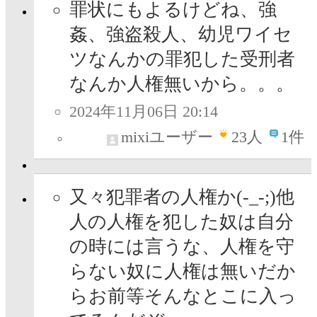
罪状にもよるけどね、強
姦、強盗殺人、幼児ワイセ
ツなんかの罪犯した受刑者
なんか人権無いから。。。
2024年11月06日 20:14
mixiユーザー
23
人
1件
又々犯罪者の人権か(⁠-⁠_⁠-⁠;⁠)他
人の人権を犯した奴は自分
の時には言うな、人権を守
らない奴に人権は無いだか
らお前等そんなとこに入っ