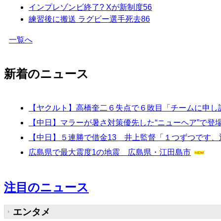
インプレゾンビ終了? Xが新制度
56
練習後に搬送 ラグビー選手死去
86
一覧へ
新着のニュース
【ヤクルト】高橋奎二６失点で６敗目「チームに申し
【中日】マラーが暑さ対策優先した“ニューヘア”で登
【中日】５連勝で借金13 井上監督「１つずつです
広島県で最大震度1の地震 広島県・江田島市
注目のニュース
エンタメ