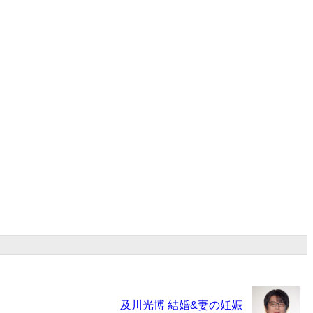
及川光博 結婚&妻の妊娠