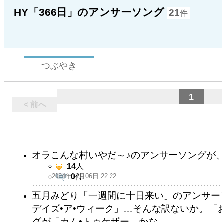
HY「366日」のアンサーソング
21
件
つぶやき
1
< 前へ
オラこんな村いやだ～♪のアンサーソングが
14
人
2024年11月06日 22:22
0
件
五月みどり「一週間に十日来い」のアンサー
デイズ•ア•ウィーク」…そんな訳ないか。
グが「カム•トゥケザー」かな