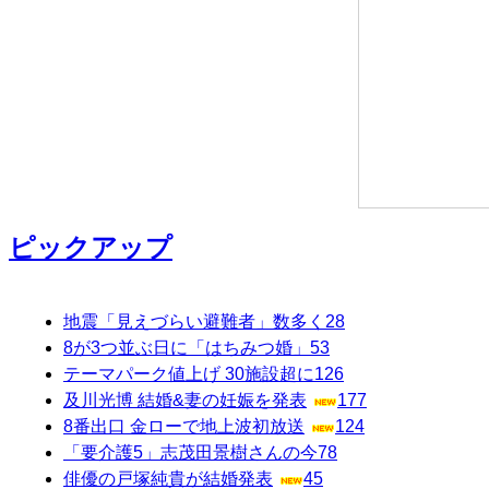
ピックアップ
地震「見えづらい避難者」数多く
28
8が3つ並ぶ日に「はちみつ婚」
53
テーマパーク値上げ 30施設超に
126
及川光博 結婚&妻の妊娠を発表
177
8番出口 金ローで地上波初放送
124
「要介護5」志茂田景樹さんの今
78
俳優の戸塚純貴が結婚発表
45