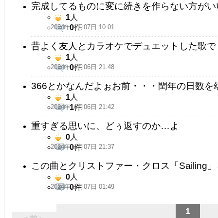
完成してるものに変に続きを作らない方がい
1
人
2024年11月07日 10:01
0
件
昔よく友人とカラオケでデュエットした歌で
1
人
2024年11月06日 21:48
0
件
366とかなんだよぉお前・・・閏年の日数を
1
人
2024年11月06日 21:42
1
件
重すぎる思いに、どぅ返すのか…よ
0
人
2024年11月07日 21:37
0
件
この曲とクリストファー・クロス「Sailing
0
人
2024年11月07日 01:49
0
件
1