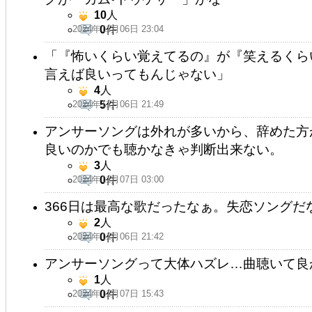
10
人
2024年11月06日 23:04
0
件
「『怖いくらい覚えてるの』が『笑えるくら
言えば良いってもんじゃない」
4
人
2024年11月06日 21:49
5
件
アンサーソングは外れが多いから、辞めた方
良いのかでも聴かなきゃ判断出来ない。
3
人
2024年11月07日 03:00
0
件
366日は最高な歌だったなぁ。失恋ソングだ
2
人
2024年11月06日 21:42
0
件
アンサーソングって大体ハズレ…曲聴いて良
1
人
2024年11月07日 15:43
0
件