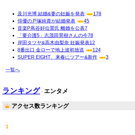
及川光博 結婚&妻の妊娠を発表
178
俳優の戸塚純貴が結婚発表
45
音楽P蔦谷好位置氏 離婚を公表
7
「要介護5」志茂田景樹さんの今
78
岸田タツヤ&高木由梨奈 妊娠発表
12
8番出口 金ローで地上波初放送
124
SUPER EIGHT、来春にツアー&新作
3
一覧へ
ランキング
エンタメ
アクセス数ランキング
1