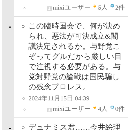
mixiユーザー
5
人
2件
この臨時国会で、何が決め
られ、悪法が可決成立&閣
議決定されるか。与野党こ
ぞってグルだから厳しい目
で注視する必要がある。与
党対野党の論戦は国民騙し
の残念プロレス。
2024年11月15日 04:39
mixiユーザー
4
人
0件
デュナミス君……今井絵理