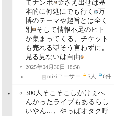
てナンボ
金さえ出せば基
本的に何処にでも行く
万
博のテーマや趣旨とは全く
別
そして情報不足のヒト
が集まってくる。チケット
も売れる🦊そう言わずに。
見る見ないは自由
2025年04月30日 18:58
mixiユーザー
5
人
0件
300人そこそこしかけぇへ
んかったライブもあるらし
いやん…。やっぱオタク呼