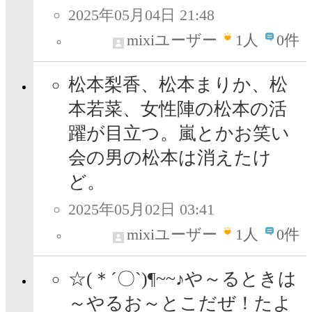
2025年05月04日 21:48
mixiユーザー
1
人
0件
松本梨香、松本まりか、松
本若菜、女性陣の松本の活
躍が目立つ。嵐とかお笑い
会の男の松本は消えたけ
ど。
2025年05月02日 03:41
mixiユーザー
1
人
0件
☆(＊´〇`)¶~~♪や～るときは
～やるお～とこだぜ！たよ