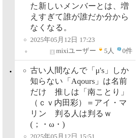
た新しいメンバーとは、増
えすぎて誰が誰だか分から
なくなる。
2025年05月12日 17:23
mixiユーザー
5
人
0件
古い人間なんで「μ's」しか
知らない「Aqours」は名前
だけ 推しは「南ことり」
（ｃｖ内田彩）＝アイ・マ
リン 判る人は判るｗ
(；・ω・)
2025年05月12日 15:51