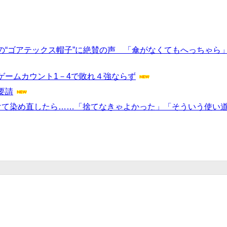
の“ゴアテックス帽子”に絶賛の声 「傘がなくてもへっちゃら
ゲームカウント1－4で敗れ４強ならず
要請
けて染め直したら……「捨てなきゃよかった」「そういう使い