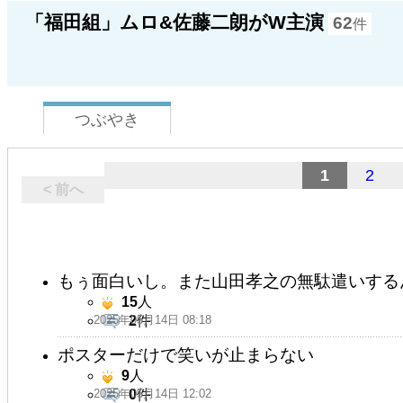
「福田組」ムロ&佐藤二朗がW主演
62
件
つぶやき
1
2
< 前へ
もぅ面白いし。また山田孝之の無駄遣いする
15
人
2025年05月14日 08:18
2
件
ポスターだけで笑いが止まらない
9
人
2025年05月14日 12:02
0
件