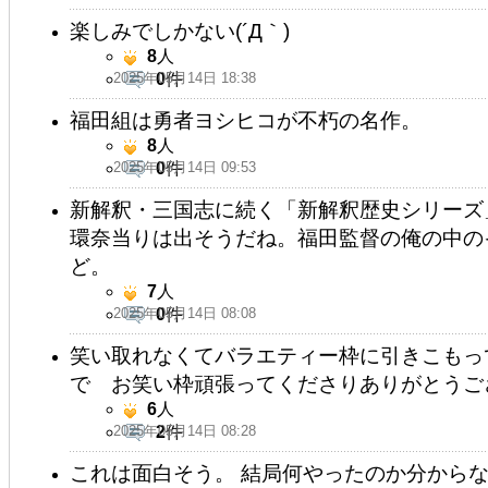
楽しみでしかない(´Д｀)
8
人
2025年05月14日 18:38
0
件
福田組は勇者ヨシヒコが不朽の名作。
8
人
2025年05月14日 09:53
0
件
新解釈・三国志に続く「新解釈歴史シリーズ
環奈当りは出そうだね。福田監督の俺の中の
ど。
7
人
2025年05月14日 08:08
0
件
笑い取れなくてバラエティー枠に引きこもっ
で お笑い枠頑張ってくださりありがとうご
6
人
2025年05月14日 08:28
2
件
これは面白そう。 結局何やったのか分から