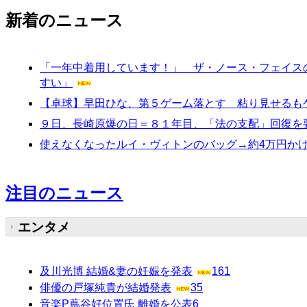
新着のニュース
「一年中着用しています！」 ザ・ノース・フェイス
すい」
【卓球】早田ひな、第５ゲーム落とす 粘り見せるも
９日、長崎原爆の日＝８１年目、「法の支配」回復を
使えなくなったルイ・ヴィトンのバッグ→約4万円か
注目のニュース
エンタメ
及川光博 結婚&妻の妊娠を発表
161
俳優の戸塚純貴が結婚発表
35
音楽P蔦谷好位置氏 離婚を公表
6