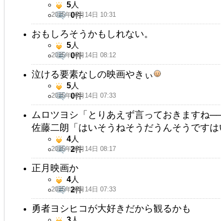
5
人
2025年05月14日 10:31
0
件
おもしろそうかもしれない。
5
人
2025年05月14日 08:12
0
件
泣ける要素なしの映画やきぃ
5
人
2025年05月14日 07:33
0
件
ムロツヨシ「とりあえず言っておきますね─
佐藤二朗「はいそうねそうだうんそうですは
4
人
2025年05月14日 08:17
2
件
正月映画か
4
人
2025年05月14日 07:33
2
件
勇者ヨシヒコが大好きだから観るかも
3
人