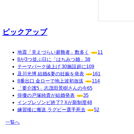
ピックアップ
地震「見えづらい避難者」数多く
11
8が3つ並ぶ日に「はちみつ婚」
38
テーマパーク値上げ 30施設超に
109
及川光博 結婚&妻の妊娠を発表
161
8番出口 金ローで地上波初放送
114
「要介護5」志茂田景樹さんの今
65
俳優の戸塚純貴が結婚発表
35
インプレゾンビ終了? Xが新制度
48
練習後に搬送 ラグビー選手死去
52
一覧へ