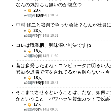
なんの気持ちも無いのが腹立つ
23
人
2025年05月14日 10:57
10
件
中村 修二と裁判で争った会社？なんか社員
23
人
2025年05月14日 10:31
2
件
コレは職業柄、興味深い判決ですね
18
人
2025年05月14日 11:39
0
件
昔は多発したよね～コンピュータに明るい人
異動や退職で何をされてるかも解らない～今
18
人
2025年05月14日 10:43
15
件
そこまでさせるということは、だな、如何に
かということ パワハラや賃金カットで反訴
17
人
2025年05月14日 09:38
0
件