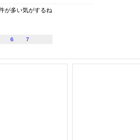
件が多い気がするね
6
7