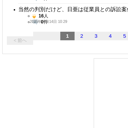
当然の判別だけど、日亜は従業員との訴訟案
16
人
2025年05月14日 10:29
0
件
1
2
3
4
5
< 前へ