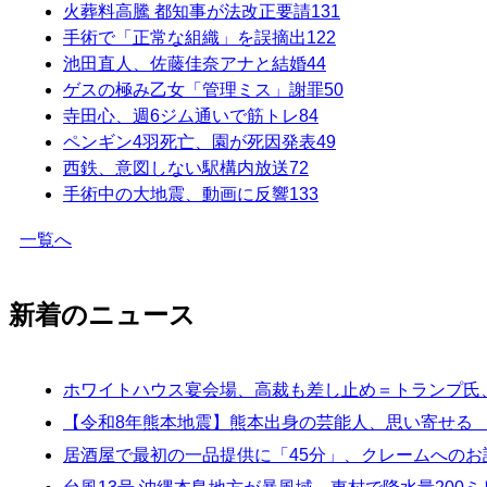
火葬料高騰 都知事が法改正要請
131
手術で「正常な組織」を誤摘出
122
池田直人、佐藤佳奈アナと結婚
44
ゲスの極み乙女「管理ミス」謝罪
50
寺田心、週6ジム通いで筋トレ
84
ペンギン4羽死亡、園が死因発表
49
西鉄、意図しない駅構内放送
72
手術中の大地震、動画に反響
133
一覧へ
新着のニュース
ホワイトハウス宴会場、高裁も差し止め＝トランプ氏
【令和8年熊本地震】熊本出身の芸能人、思い寄せる
居酒屋で最初の一品提供に「45分」、クレームへの