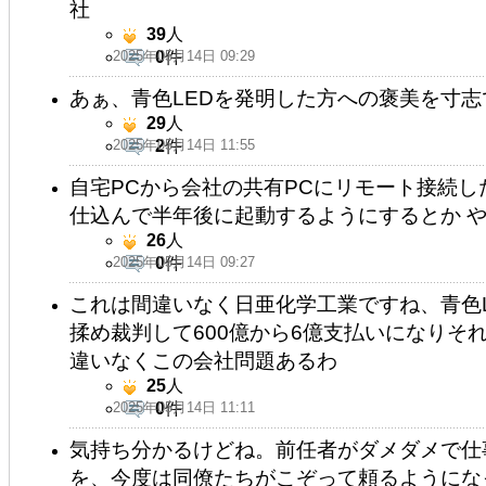
社
39
人
2025年05月14日 09:29
0
件
あぁ、青色LEDを発明した方への褒美を寸
29
人
2025年05月14日 11:55
2
件
自宅PCから会社の共有PCにリモート接続し
仕込んで半年後に起動するようにするとか 
26
人
2025年05月14日 09:27
0
件
これは間違いなく日亜化学工業ですね、青色
揉め裁判して600億から6億支払いになりそ
違いなくこの会社問題あるわ
25
人
2025年05月14日 11:11
0
件
気持ち分かるけどね。前任者がダメダメで仕
を、今度は同僚たちがこぞって頼るようにな