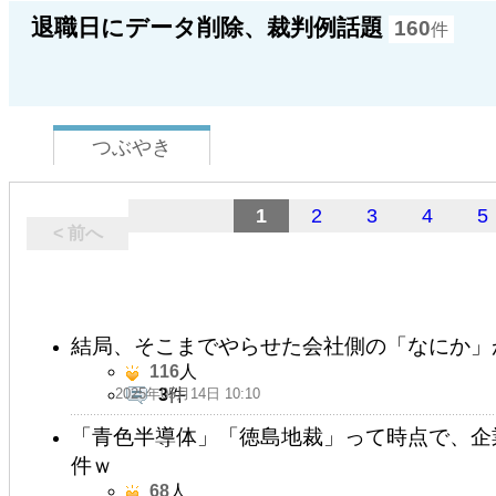
退職日にデータ削除、裁判例話題
160
件
つぶやき
1
2
3
4
5
< 前へ
結局、そこまでやらせた会社側の「なにか」
116
人
2025年05月14日 10:10
3
件
「青色半導体」「徳島地裁」って時点で、企
件ｗ
68
人