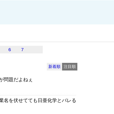
6
7
新着順
注目順
が問題だよねぇ
業名を伏せてても日亜化学とバレる