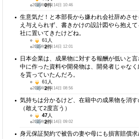
2025年05月14日 10:46
0
件
生意気だ！と本部長から嫌われ会社辞めさせ
え与えられず、書きかけの設計図やら抱えて
社に置いてきたけどね。
61
人
2025年05月14日 12:01
2
件
日本企業は、成果物に対する報酬が低いと言
中に作った資料や開発物は、開発者じゃなく
を貰っていたんだろ。
61
人
2025年05月14日 08:56
2
件
気持ちは分かるけど、在籍中の成果物を消す
（敢えて2度言う）
47
人
2025年05月14日 09:02
2
件
身元保証契約で被告の妻や母にも損害賠償求