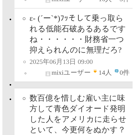
ε- (´ー`*)ﾌｯそして乗っ取ら
れる低能石破あるあるです
ね・・・・・・財務省一つ
抑えられんのに無理だろ?
2025年06月13日 09:00
mixiユーザー
14
人
0件
数百億を惜しむ雇い主に味
方して青色ダイオード発明
した人をアメリカに走らせ
といて、今更何をぬかす？