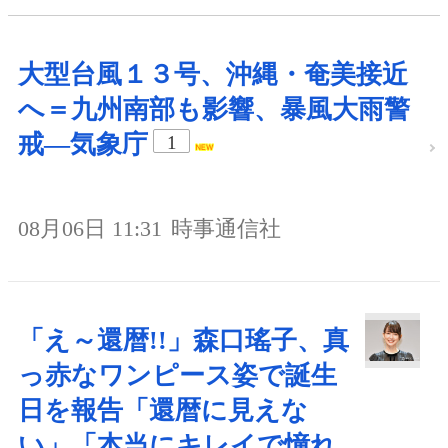
大型台風１３号、沖縄・奄美接近
へ＝九州南部も影響、暴風大雨警
戒―気象庁
1
08月06日 11:31
時事通信社
「え～還暦!!」森口瑤子、真
っ赤なワンピース姿で誕生
日を報告「還暦に見えな
い」「本当にキレイで憧れ