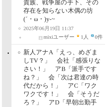
貴族、戦争屋の手下、その
存在を知らない木偶の坊
(´・ω・)y-~
2025年06月19日 11:37
mixiユーザー
1
人
0件
新人アナA「えっ、めざま
しTV？」 会社「感張りな
さい！」 アB「派手です
ね？」 会「次は君達の時
代だから！」 アC「ワク
ワクです！」 会「そうだ
ろ？」 アD「早朝出勤手