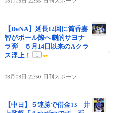
08月08日 22:35
日刊スポーツ
【DeNA】延長12回に筒香嘉
智がポール際へ劇的サヨナ
ラ弾 ５月14日以来のAクラ
ス浮上！
1
08月08日 22:50
日刊スポーツ
【中日】５連勝で借金13 井