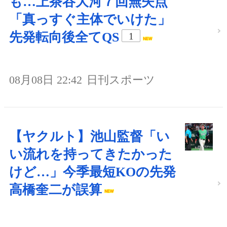
も…上茶谷大河７回無失点
「真っすぐ主体でいけた」
先発転向後全てQS
1
08月08日 22:42
日刊スポーツ
【ヤクルト】池山監督「い
い流れを持ってきたかった
けど…」今季最短KOの先発
高橋奎二が誤算