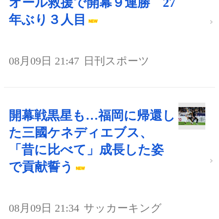
オール救援で開幕９連勝 27
年ぶり３人目
08月09日 21:47
日刊スポーツ
開幕戦黒星も…福岡に帰還し
た三國ケネディエブス、
「昔に比べて」成長した姿
で貢献誓う
08月09日 21:34
サッカーキング