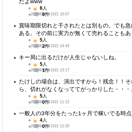
だよwww
6
人
2025年07月10日 10:07
8
件
賞味期限切れと干されたとは別もの。でも急
ある。その前に実力が無くて売れることもあ
5
人
2025年07月10日 14:43
2
件
キー局に出るだけが人生じゃないしね。
5
人
2025年07月10日 13:17
1
件
たけしの場合は、演出ですから！残念！！そ
ら、切れがなくなっててがっかりした・・・
5
人
2025年07月10日 11:12
0
件
一般人の3年分をたった1ヶ月で稼いでる時
4
人
2025年07月10日 12:20
0
件