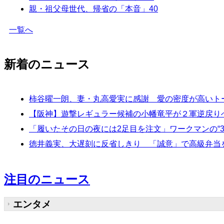
親・祖父母世代、帰省の「本音」
40
一覧へ
新着のニュース
柿谷曜一朗、妻・丸高愛実に感謝 愛の密度が高いト
【阪神】遊撃レギュラー候補の小幡竜平が２軍逆戻り
「履いたその日の夜には2足目を注文」ワークマンの“
徳井義実、大遅刻に反省しきり 「誠意」で高級弁当
注目のニュース
エンタメ