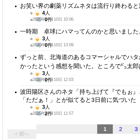
お笑い界の劇薬リズムネタは流行り終わると
4
人
2025年07月10日 10:06
0
件
一時期 卓球にハマってんのかと思いました
3
人
2025年07月10日 13:09
0
件
ずっと前、北海道のあるコマーシャルでハタ
かったという感想を聞いた。ところで㌰太郎
3
人
2025年07月10日 12:03
0
件
波田陽区さんのネタ「持ち上げて『でもぉ』
「ただぁ！」とが似てると3日前に気づいた
3
人
2025年07月10日 11:57
2
件
1
2
3
< 前へ