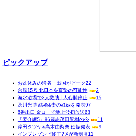
ピックアップ
お盆休みの帰省・出国がピーク
22
台風15号 北日本を直撃の可能性
2
海水浴場で2人救助 1人心肺停止
15
及川光博 結婚&妻の妊娠を発表
97
8番出口 金ローで地上波初放送
63
「要介護5」86歳志茂田景樹の今
11
岸田タツヤ&高木由梨奈 妊娠発表
9
インプレゾンビ終了? Xが新制度
11