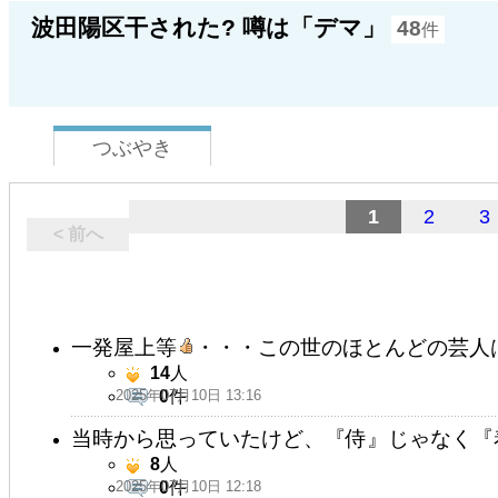
波田陽区干された? 噂は「デマ」
48
件
つぶやき
1
2
3
< 前へ
一発屋上等
・・・この世のほとんどの芸人
14
人
2025年07月10日 13:16
0
件
当時から思っていたけど、『侍』じゃなく『
8
人
2025年07月10日 12:18
0
件