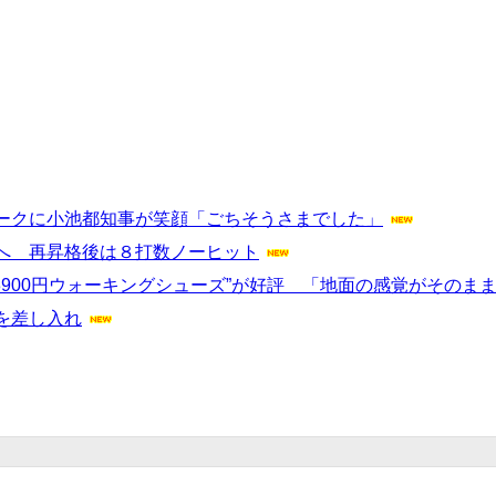
ークに小池都知事が笑顔「ごちそうさまでした」
へ 再昇格後は８打数ノーヒット
3900円ウォーキングシューズ”が好評 「地面の感覚がそのま
を差し入れ