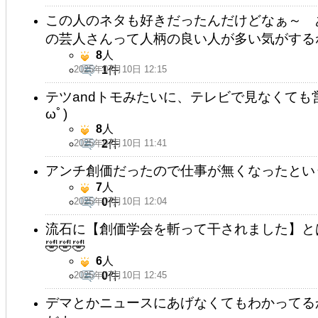
この人のネタも好きだったんだけどなぁ～ 
の芸人さんって人柄の良い人が多い気がする
8
人
2025年07月10日 12:15
1
件
テツandトモみたいに、テレビで見なくても
ωﾟ)
8
人
2025年07月10日 11:41
2
件
アンチ創価だったので仕事が無くなったとい
7
人
2025年07月10日 12:04
0
件
流石に【創価学会を斬って干されました】と
🤣🤣🤣
6
人
2025年07月10日 12:45
0
件
デマとかニュースにあげなくてもわかってる