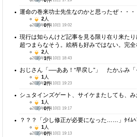
0
件
運命の巻来功士先生なのかと思ったぜ・・・
2
人
2025年07月10日 19:02
0
件
現行は知らんけど記事を見る限り在り来たり
超つまらなそう。絵柄も好みではない。完全
2
人
2025年07月10日 18:43
1
件
おじさん「──ああ！“早戻し”」 たかふみ
1
人
2025年07月10日 19:23
2
件
シュタインズゲート、サイケまたしても、み
1
人
2025年07月10日 19:17
0
件
？？？「少し修正が必要になった……」ﾀｲﾑﾍﾞ
1
人
2025年07月10日 19:13
0
件