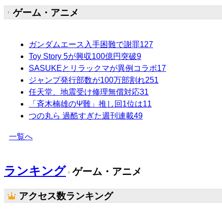
ゲーム・アニメ
ガンダムエース入手困難で謝罪
127
Toy Story 5が興収100億円突破
9
SASUKEとリラックマが異例コラボ
17
ジャンプ発行部数が100万部割れ
251
任天堂、地震受け修理無償対応
31
「斉木楠雄のΨ難」推し回1位は
11
つの丸ら 過酷すぎた週刊連載
49
一覧へ
ランキング
ゲーム・アニメ
アクセス数ランキング