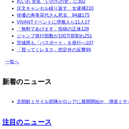
れいわ 党名「いのちの党」に
302
注文キャンセル繰り返す、女逮捕
210
俳優の寿美花代さん死去、94歳
175
VIVANTイベントに堺雅人ら11人
17
「無料であげます」投稿の正体
128
ジャンプ発行部数が100万部割れ
251
茨城県も「パスポート」を発行へ
107
「買ってくレタス」想定外の反響
99
一覧へ
新着のニュース
北朝鮮ミサイル部隊がロシアに展開開始か 弾道ミサイ
注目のニュース