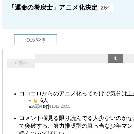
「運命の巻戻士」アニメ化決定
26
件
つぶやき
1
< 前へ
コロコロからのアニメ化ってだけで気分は上が
6
人
2025年07月10日 20:55
0
件
コメント欄見る限り読んでる人少ないのかな
で突破する、努力推奨型の真っ当な少年マン
読んでみてほしい。