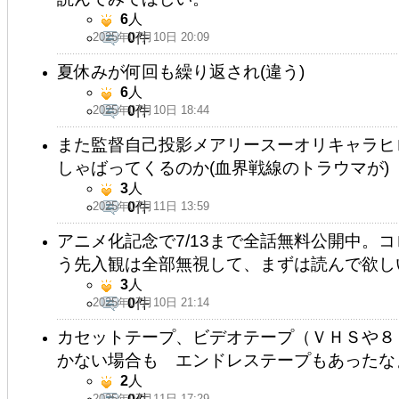
6
人
2025年07月10日 20:09
0
件
夏休みが何回も繰り返され(違う)
6
人
2025年07月10日 18:44
0
件
また監督自己投影メアリースーオリキャラヒ
しゃばってくるのか(血界戦線のトラウマが)
3
人
2025年07月11日 13:59
0
件
アニメ化記念で7/13まで全話無料公開中。
う先入観は全部無視して、まずは読んで欲し
3
人
2025年07月10日 21:14
0
件
カセットテープ、ビデオテープ（ＶＨＳや８
かない場合も エンドレステープもあったなぁ ...
2
人
2025年07月11日 17:29