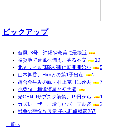
ピックアップ
台風13号、沖縄や奄美に最接近
被災地で台風へ備え、募る不安
10
北ミサイル部隊が露に展開開始か
5
山本舞香、Hiroとの第1子出産
2
超合金生みの親・村上克司氏死去
7
小栗旬、横浜流星と初共演
光GENJIサブスク解禁、19日から
1
カズレーザー、珍しいパープル姿
2
戦争の悲惨な展示 子へ配慮模索
267
一覧へ