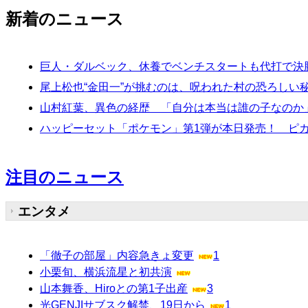
新着のニュース
巨人・ダルベック、休養でベンチスタートも代打で決
尾上松也“金田一”が挑むのは、呪われた村の恐ろしい
山村紅葉、異色の経歴 「自分は本当は誰の子なのか
ハッピーセット「ポケモン」第1弾が本日発売！ ピ
注目のニュース
エンタメ
「徹子の部屋」内容急きょ変更
1
小栗旬、横浜流星と初共演
山本舞香、Hiroとの第1子出産
3
光GENJIサブスク解禁、19日から
1