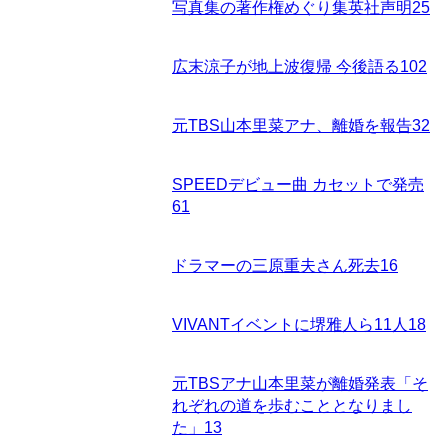
写真集の著作権めぐり集英社声明
25
広末涼子が地上波復帰 今後語る
102
元TBS山本里菜アナ、離婚を報告
32
SPEEDデビュー曲 カセットで発売
61
ドラマーの三原重夫さん死去
16
VIVANTイベントに堺雅人ら11人
18
元TBSアナ山本里菜が離婚発表「そ
れぞれの道を歩むこととなりまし
た」
13