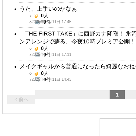
うた、上手いのかなぁ
0
人
2025年07月11日 17:45
0
件
「THE FIRST TAKE」に西野カナ降臨
ンアレンジで蘇る、今夜10時プレミア公開！
0
人
2025年07月11日 17:11
0
件
メイクギャルから普通になったら綺麗なおね
0
人
2025年07月11日 14:43
0
件
1
< 前へ