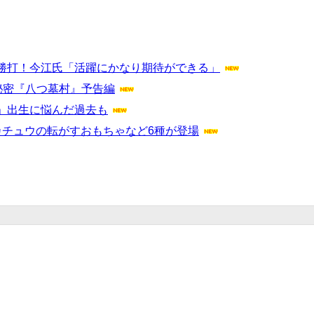
勝打！今江氏「活躍にかなり期待ができる」
秘密『八つ墓村』予告編
」出生に悩んだ過去も
カチュウの転がすおもちゃなど6種が登場