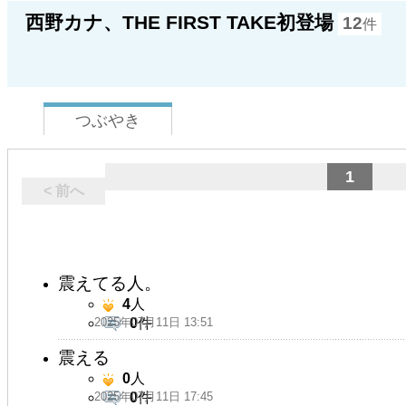
西野カナ、THE FIRST TAKE初登場
12
件
つぶやき
1
< 前へ
震えてる人。
4
人
2025年07月11日 13:51
0
件
震える
0
人
2025年07月11日 17:45
0
件