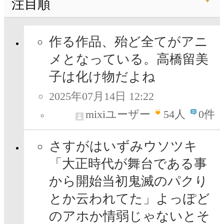
注目順
作る作品、殆ど全てがアニ
メとなっている。高橋留美
子は化け物だよね
2025年07月14日 12:22
mixiユーザー
54
人
0件
さすがはいずみウソツキ
「大正時代が舞台である事
から開始当初鬼滅のパクり
とか云われてた」よっぽど
のアホか情弱じゃないとそ