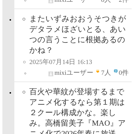
またいずみおおうそつきが
デタラメほざいとる、あい
つの言うことに根拠あるの
かね？
2025年07月14日 16:13
mixiユーザー
7
人
0件
百火や華紋が登場するまで
アニメ化するなら第１期は
２クール構成かな。楽し
み。高橋留美子『MAO』ア
ニメ化で2026年春に放送