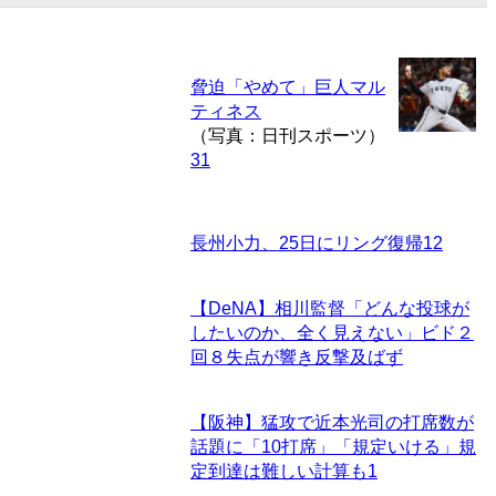
脅迫「やめて」巨人マル
ティネス
（写真：日刊スポーツ）
31
長州小力、25日にリング復帰
12
【DeNA】相川監督「どんな投球が
したいのか、全く見えない」ビド２
回８失点が響き反撃及ばず
【阪神】猛攻で近本光司の打席数が
話題に「10打席」「規定いける」規
定到達は難しい計算も
1