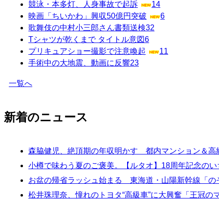
競泳・本多灯、人身事故で起訴
14
映画「ちいかわ」興収50億円突破
6
歌舞伎の中村小三郎さん書類送検
32
Tシャツが乾くまで タイトル意図
6
プリキュアショー撮影で注意喚起
11
手術中の大地震、動画に反響
23
一覧へ
新着のニュース
森脇健児、絶頂期の年収明かす 都内マンション＆高
小樽で味わう夏のご褒美。【ルタオ】18周年記念の
お盆の帰省ラッシュ始まる 東海道・山陽新幹線「の
松井珠理奈、憧れのトヨタ“高級車”に大興奮「王冠