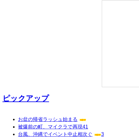
ピックアップ
お盆の帰省ラッシュ始まる
被爆前の町、マイクラで再現
41
台風、沖縄でイベント中止相次ぐ
3