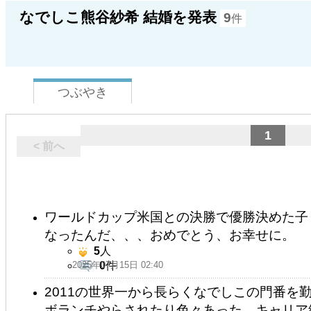
なでしこ熊谷紗希 結婚を発表
9
件
つぶやき
1
< 前へ
ワールドカップ米国との決勝で優勝決めた子
なったんだ、、、おめでとう、お幸せに。
5
人
2025年07月15日 02:40
0
件
2011の世界一から長らくなでしこの門番を
ボランチやらされたり色々あった。キャリア