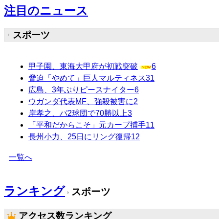
注目のニュース
スポーツ
甲子園、東海大甲府が初戦突破
6
脅迫「やめて」巨人マルティネス
31
広島、3年ぶりピースナイター
6
ウガンダ代表MF、強殺被害に
2
岸孝之、パ2球団で70勝以上
3
「平和だからこそ」元カープ捕手
11
長州小力、25日にリング復帰
12
一覧へ
ランキング
スポーツ
アクセス数ランキング