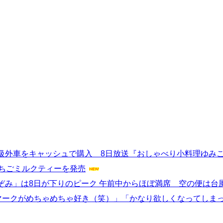
級外車をキャッシュで購入 8日放送『おしゃべり小料理ゆみ
いちごミルクティーを発売
ぞみ」は8日が下りのピーク 午前中からほぼ満席 空の便は台
のマークがめちゃめちゃ好き（笑）」「かなり欲しくなってしま