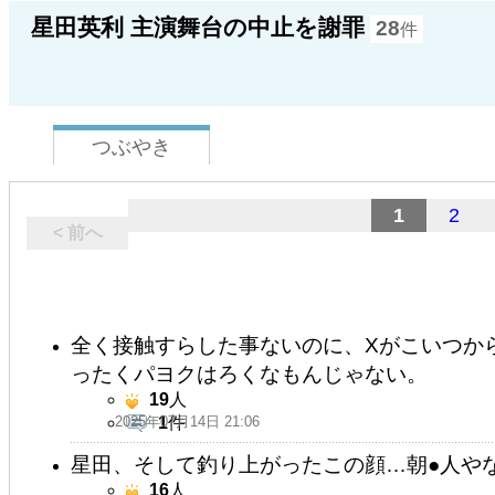
星田英利 主演舞台の中止を謝罪
28
件
つぶやき
1
2
< 前へ
全く接触すらした事ないのに、Xがこいつか
ったくパヨクはろくなもんじゃない。
19
人
2025年07月14日 21:06
1
件
星田、そして釣り上がったこの顔…朝●人や
16
人