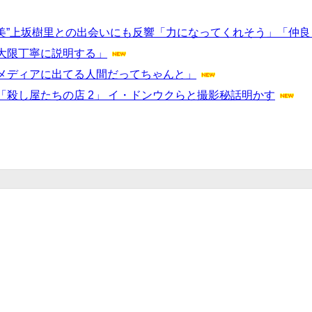
直美”上坂樹里との出会いにも反響「力になってくれそう」「仲
大限丁寧に説明する」
メディアに出てる人間だってちゃんと」
殺し屋たちの店 2」 イ・ドンウクらと撮影秘話明かす