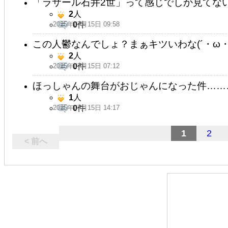
「ラサール石井2世」って感じでしか見てな
2
人
2025年07月15日 09:58
0
件
この人鬱なんでしょ？まぁキツいわな(´・ω・)
2
人
2025年07月15日 07:12
0
件
ほっしゃんの舞台がおじゃんになった件……
1
人
2025年07月15日 14:17
0
件
1
2
< 前へ