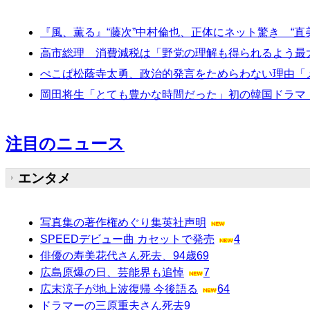
『風、薫る』“藤次”中村倫也、正体にネット驚き “
高市総理 消費減税は「野党の理解も得られるよう最
ぺこぱ松蔭寺太勇、政治的発言をためらわない理由「
岡田将生「とても豊かな時間だった」初の韓国ドラマ「
注目のニュース
エンタメ
写真集の著作権めぐり集英社声明
SPEEDデビュー曲 カセットで発売
4
俳優の寿美花代さん死去、94歳
69
広島原爆の日、芸能界も追悼
7
広末涼子が地上波復帰 今後語る
64
ドラマーの三原重夫さん死去
9