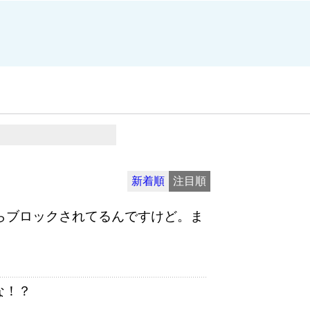
新着順
注目順
らブロックされてるんですけど。ま
な！？