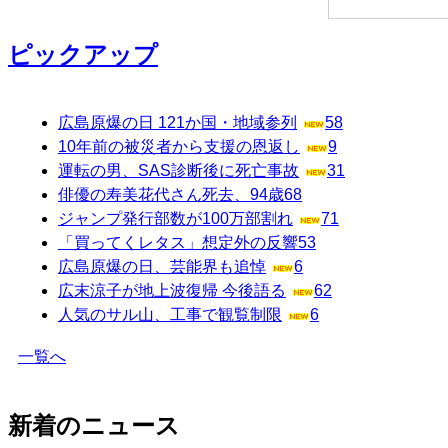
ピックアップ
広島原爆の日 121か国・地域参列
58
10年前の被災者から支援の恩返し
9
運転の男、SAS診断後に死亡事故
31
俳優の寿美花代さん死去、94歳
68
ジャンプ発行部数が100万部割れ
71
「買ってくレタス」想定外の反響
53
広島原爆の日、芸能界も追悼
6
広末涼子が地上波復帰 今後語る
62
人気のサル山、工事で観覧制限
6
一覧へ
新着のニュース