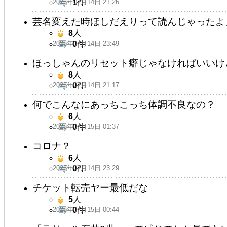
2025年07月14日 21:26
1
件
芸名変えた時ほしだえりって読んじゃったよ
8
人
2025年07月14日 23:49
0
件
ほっしゃんのリセット癖じゃなければいいけど·
8
人
2025年07月14日 21:17
0
件
何でこんなにあっちこっち体調不良なの？
6
人
2025年07月15日 01:37
0
件
コロナ？
6
人
2025年07月14日 23:29
0
件
チケット転売ヤー最低だな
5
人
2025年07月15日 00:44
0
件