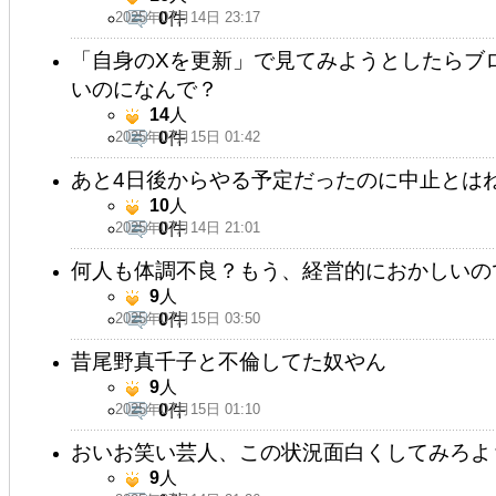
2025年07月14日 23:17
0
件
「自身のXを更新」で見てみようとしたらブ
いのになんで？
14
人
2025年07月15日 01:42
0
件
あと4日後からやる予定だったのに中止とは
10
人
2025年07月14日 21:01
0
件
何人も体調不良？もう、経営的におかしいの
9
人
2025年07月15日 03:50
0
件
昔尾野真千子と不倫してた奴やん
9
人
2025年07月15日 01:10
0
件
おいお笑い芸人、この状況面白くしてみろよ
9
人