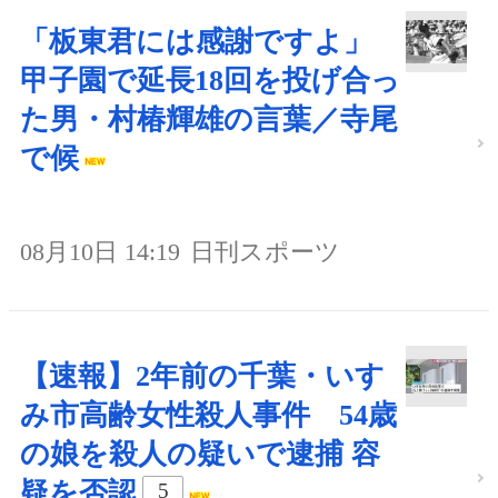
「板東君には感謝ですよ」
甲子園で延長18回を投げ合っ
た男・村椿輝雄の言葉／寺尾
で候
08月10日 14:19
日刊スポーツ
【速報】2年前の千葉・いす
み市高齢女性殺人事件 54歳
の娘を殺人の疑いで逮捕 容
疑を否認
5