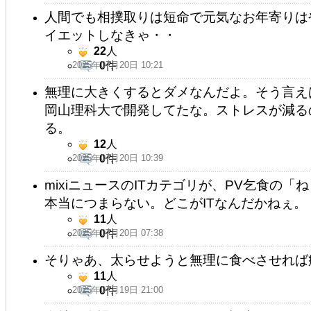
人間でも相撲取りは短命で元気なお年寄りは
イエットしなきゃ・・
22
人
2025年07月20日 10:21
0
件
無理に大きくするとダメなんだよ。そう言え
岡山理科大で開発してたな。ストレスが減る
る。
12
人
2025年07月20日 10:39
0
件
mixiニュースのITカテゴリが、PV乞食の
本当につまらない。どこがITなんだかねぇ。
11
人
2025年07月20日 07:38
0
件
そりゃあ、太らせようと無理に食べさせれば
11
人
2025年07月19日 21:00
0
件