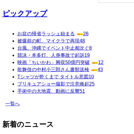
ピックアップ
お盆の帰省ラッシュ始まる
26
被爆前の町、マイクラで再現
48
台風、沖縄でイベント中止相次ぐ
8
競泳・本多灯、人身事故で起訴
19
映画「ちいかわ」興収50億円突破
12
歌舞伎の中村小三郎さん書類送検
43
Tシャツが乾くまで タイトル意図
10
プリキュアショー撮影で注意喚起
25
手術中の大地震、動画に反響
51
一覧へ
新着のニュース