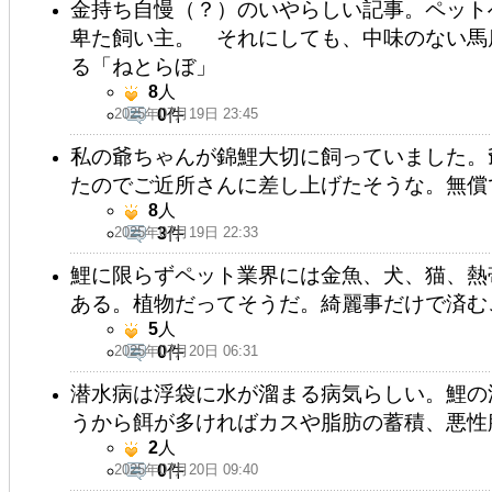
金持ち自慢（？）のいやらしい記事。ペット
卑た飼い主。 それにしても、中味のない馬
る「ねとらぼ」
8
人
2025年07月19日 23:45
0
件
私の爺ちゃんが錦鯉大切に飼っていました。
たのでご近所さんに差し上げたそうな。無償
8
人
2025年07月19日 22:33
3
件
鯉に限らずペット業界には金魚、犬、猫、熱
ある。植物だってそうだ。綺麗事だけで済む
5
人
2025年07月20日 06:31
0
件
潜水病は浮袋に水が溜まる病気らしい。鯉の
うから餌が多ければカスや脂肪の蓄積、悪性
2
人
2025年07月20日 09:40
0
件