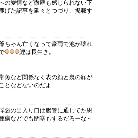
への愛情など微塵も感じられない下
鹿げた記事を延々とつづり、掲載す
爺ちゃん亡くなって豪雨で池が壊れ
で
鯉は長生き。
帯魚など関係なく表の顔と裏の顔が
ことなどないのだよ
浮袋の出入り口は腸管に通じてた思
腫瘍などでも閉塞もするだろーな～