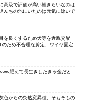
に高級で評価が高い鯉きらいなのは
達んちの池にいたのは元気に泳いで
目を良くするため犬等を近親交配
振りのため不合理な剪定、ワイヤ固定
www肥えて長生きしたきゃ金だと
灰色からの突然変異種、そもそもの