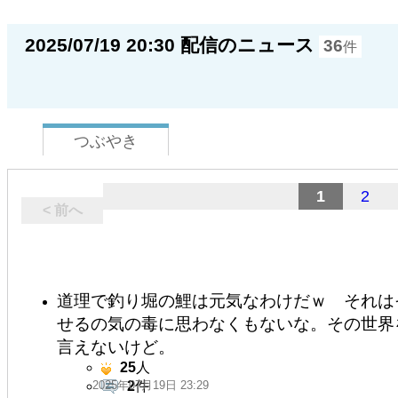
2025/07/19 20:30 配信のニュース
36
件
つぶやき
1
2
< 前へ
道理で釣り堀の鯉は元気なわけだｗ それは
せるの気の毒に思わなくもないな。その世界
言えないけど。
25
人
2025年07月19日 23:29
2
件