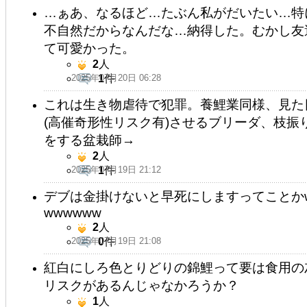
…ぁあ、なるほど…たぶん私がだいたい…特
不自然だからなんだな…納得した。むかし友
て可愛かった。
2
人
2025年07月20日 06:28
1
件
これは生き物虐待で犯罪。養鯉業同様、見た
(高催奇形性リスク有)させるブリーダ、枝
をする盆栽師→
2
人
2025年07月19日 21:12
1
件
デブは金掛けないと早死にしますってことか
wwwwww
2
人
2025年07月19日 21:08
0
件
紅白にしろ色とりどりの錦鯉って要は食用の
リスクがあるんじゃなかろうか？
1
人