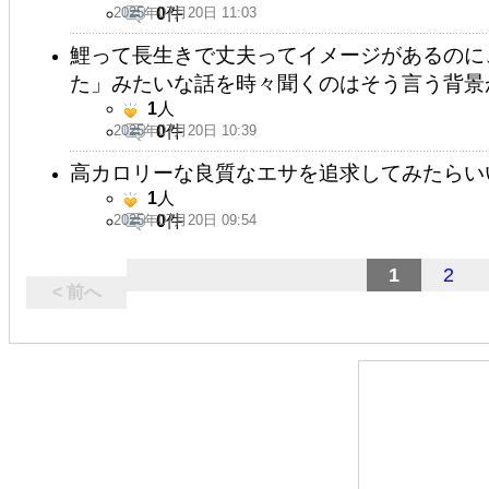
2025年07月20日 11:03
0
件
鯉って長生きで丈夫ってイメージがあるのに
た」みたいな話を時々聞くのはそう言う背景
1
人
2025年07月20日 10:39
0
件
高カロリーな良質なエサを追求してみたらい
1
人
2025年07月20日 09:54
0
件
1
2
< 前へ