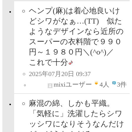
ヘンプ(麻)は着心地良いけ
どシワがなぁ…(TT) 似た
ようなデザインなら近所の
スーパーの衣料階で９９０
円～１９８０円＼(^o^)／
これで十分
2025年07月20日 09:37
mixiユーザー
4
人
3件
麻混の綿、しかも平織。
「気軽に」洗濯したらシワ
ッシワになりそうなんだけ