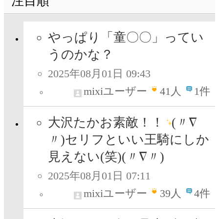
注目順
やっぱり「童〇〇」ってい
うのかな？
2025年08月01日 09:43
mixiユーザー
41
人
1件
大沢たかお素敵！！
(〃∇
〃)セリフといい王騎にしか
見えない(笑)(〃∇〃)
2025年08月01日 07:11
mixiユーザー
39
人
4件