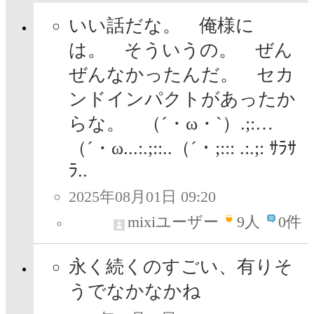
いい話だな。 俺様に
は。 そういうの。 ぜん
ぜんなかったんだ。 セカ
ンドインパクトがあったか
らな。 （´・ω・`）.;:…
（´・ω...:.;::..（´・;::: .:.;: ｻﾗｻ
ﾗ..
2025年08月01日 09:20
mixiユーザー
9
人
0件
永く続くのすごい、有りそ
うでなかなかね