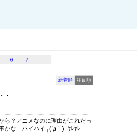
6
7
新着順
注目順
・・。
から？アニメなのに理由がこれだっ
。ハイハイ┐(´д｀)┌ﾔﾚﾔﾚ