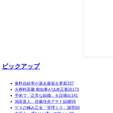
ピックアップ
食料自給率が過去最低を更新
337
火葬料高騰 都知事が法改正要請
173
手術で「正常な組織」を誤摘出
141
池田直人、佐藤佳奈アナと結婚
59
ゲスの極み乙女「管理ミス」謝罪
60