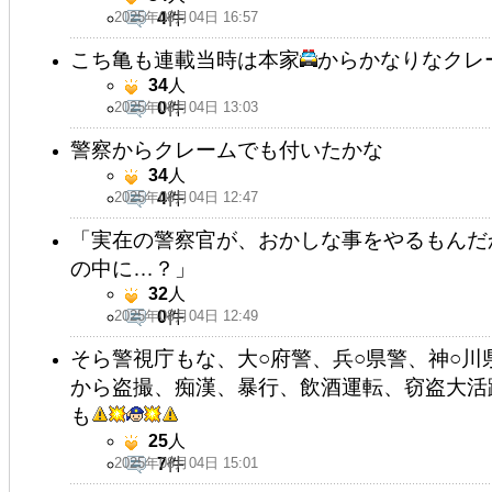
2025年08月04日 16:57
4
件
こち亀も連載当時は本家
からかなりなクレ
34
人
2025年08月04日 13:03
0
件
警察からクレームでも付いたかな
34
人
2025年08月04日 12:47
4
件
「実在の警察官が、おかしな事をやるもんだ
の中に…？」
32
人
2025年08月04日 12:49
0
件
そら警視庁もな、大○府警、兵○県警、神○川
から盗撮、痴漢、暴行、飲酒運転、窃盗大活
も
25
人
2025年08月04日 15:01
7
件