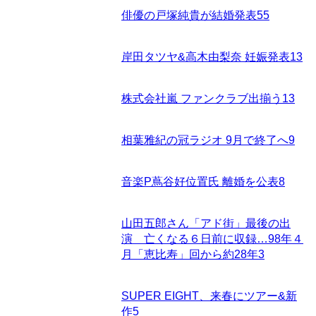
俳優の戸塚純貴が結婚発表
55
岸田タツヤ&高木由梨奈 妊娠発表
13
株式会社嵐 ファンクラブ出揃う
13
相葉雅紀の冠ラジオ 9月で終了へ
9
音楽P蔦谷好位置氏 離婚を公表
8
山田五郎さん「アド街」最後の出
演 亡くなる６日前に収録…98年４
月「恵比寿」回から約28年
3
SUPER EIGHT、来春にツアー&新
作
5