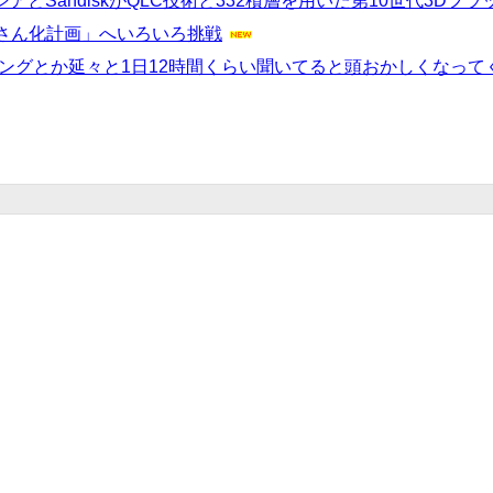
オクシアとSandiskがQLC技術と332積層を用いた第10世代3D
さん化計画」へいろいろ挑戦
ングとか延々と1日12時間くらい聞いてると頭おかしくなって