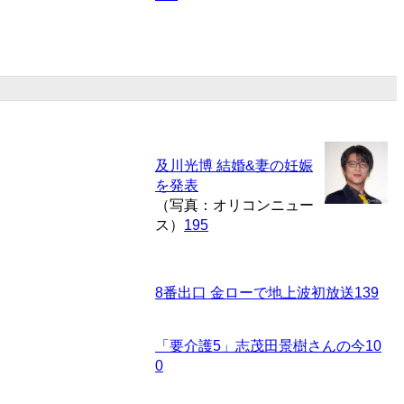
及川光博 結婚&妻の妊娠
を発表
（写真：オリコンニュー
ス）
195
8番出口 金ローで地上波初放送
139
「要介護5」志茂田景樹さんの今
10
0