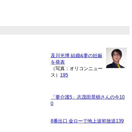
及川光博 結婚&妻の妊娠
を発表
（写真：オリコンニュー
ス）
195
「要介護5」志茂田景樹さんの今
10
0
8番出口 金ローで地上波初放送
139