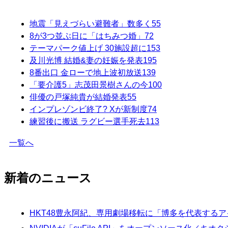
地震「見えづらい避難者」数多く
55
8が3つ並ぶ日に「はちみつ婚」
72
テーマパーク値上げ 30施設超に
153
及川光博 結婚&妻の妊娠を発表
195
8番出口 金ローで地上波初放送
139
「要介護5」志茂田景樹さんの今
100
俳優の戸塚純貴が結婚発表
55
インプレゾンビ終了? Xが新制度
74
練習後に搬送 ラグビー選手死去
113
一覧へ
新着のニュース
HKT48豊永阿紀、専用劇場移転に「博多を代表する