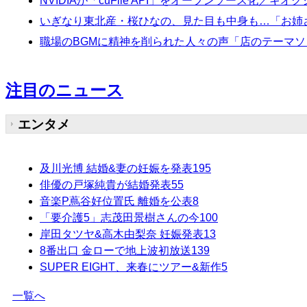
NVIDIAが「cuFile API」をオープンソース化／キ
いぎなり東北産・桜ひなの、見た目も中身も…「お姉
職場のBGMに精神を削られた人々の声「店のテーマソ
注目のニュース
エンタメ
及川光博 結婚&妻の妊娠を発表
195
俳優の戸塚純貴が結婚発表
55
音楽P蔦谷好位置氏 離婚を公表
8
「要介護5」志茂田景樹さんの今
100
岸田タツヤ&高木由梨奈 妊娠発表
13
8番出口 金ローで地上波初放送
139
SUPER EIGHT、来春にツアー&新作
5
一覧へ