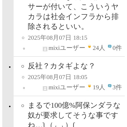
サーが付いて、こういうヤ
カラは社会インフラから排
除されるといい。
2025年08月07日 18:15
mixiユーザー
24
人
0件
反社？カタギよな？
2025年08月07日 18:05
mixiユーザー
19
人
3件
まるで100億%阿保ンダラな
奴が要求してそうな事です
ね…ʅ（◞‿◟）ʃ