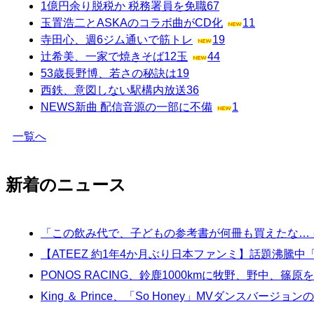
1億円余り脱税か 税務署員を免職
67
玉置浩二とASKAのコラボ曲がCD化
11
寺田心、週6ジム通いで筋トレ
19
辻希美、一家で焼きそば12玉
44
53歳長野博、若さの秘訣は
19
西鉄、意図しない駅構内放送
36
NEWS新曲 配信音源の一部に不備
1
一覧へ
新着のニュース
「この飲み代で、子どもの参考書が何冊も買えたな…
【ATEEZ 約1年4か月ぶり日本ファンミ】話題沸騰
PONOS RACING、鈴鹿1000kmに牧野、野中、篠原を
King ＆ Prince、「So Honey」MVダンスバージ