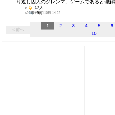
り返し囚人のジレンマ」ゲームであると理解
17
人
2025年08月10日 14:22
9
件
1
2
3
4
5
6
< 前へ
10