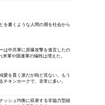
とを書くような人間の屑を社会から
ーは中共軍に原爆攻撃を進言したの
され米軍や国連軍の犠牲は増えた。
純愛を貫く派だが殆ど見ない。もう
るチキンホークで、非常に多い。
ナッシュ均衡に収束する非協力型繰