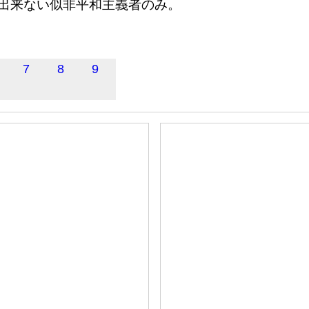
出来ない似非平和主義者のみ。
7
8
9