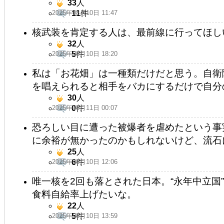
33
人
2025年08月10日 11:47
11
件
核武装を肯定する人は、最前線に行ってほし
32
人
2025年08月10日 18:20
5
件
私は「お花畑」は一種類だけだと思う。自衛
を唱えられると相手をバカにするだけで自分
30
人
2025年08月11日 00:07
0
件
恐ろしい目に遭った被爆者を虐めたという事
に余裕が無かったのかもしれないけど、流石
25
人
2025年08月10日 12:06
6
件
唯一核を2回も落とされた日本。“永年中立国
食料自給率上げたいな。
22
人
2025年08月10日 13:59
5
件