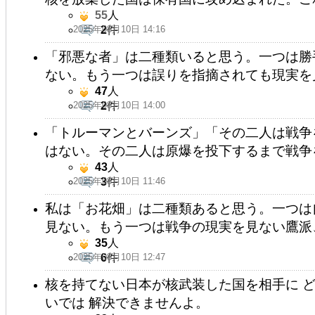
55
人
2025年08月10日 14:16
2
件
「邪悪な者」は二種類いると思う。一つは勝
ない。もう一つは誤りを指摘されても現実を
47
人
2025年08月10日 14:00
2
件
「トルーマンとバーンズ」「その二人は戦争
はない。その二人は原爆を投下するまで戦争
43
人
2025年08月10日 11:46
3
件
私は「お花畑」は二種類あると思う。一つは
見ない。もう一つは戦争の現実を見ない鷹派
35
人
2025年08月10日 12:47
6
件
核を持てない日本が核武装した国を相手に 
いでは 解決できませんよ。