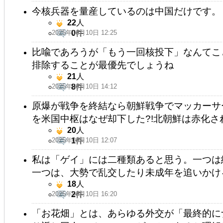
今核兵器を量産しているのは中国だけです。
22
人
2025年08月10日 12:25
0
件
比喩であろうが「もう一回核投下」なんてこ
排除することが最優先でしょうね
21
人
2025年08月10日 14:12
8
件
原爆が戦争を終結なら朝鮮戦争でマッカーサ
を米国中枢はなぜ却下した?!北朝鮮は赤化
20
人
2025年08月10日 12:07
1
件
私は「ゲイ」には二種類あると思う。一つは
一つは、大勢で乱交したり未成年を追いかけ
18
人
2025年08月10日 16:20
2
件
「お花畑」とは、あらゆる外交が「最終的に