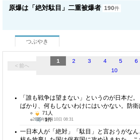
原爆は「絶対駄目」二重被爆者
190
件
つぶやき
1
2
3
4
5
6
< 前へ
10
「誰も戦争は望まない」というのが日本だ。
ばかり、何もしないわけにはいかない。防衛
71
人
2025年08月10日 08:31
1
件
一日本人が「絶対」「駄目」と言おうがなん
核を放棄した国は保有国に攻め込まれた。こ