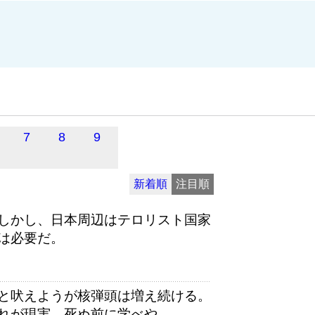
7
8
9
新着順
注目順
しかし、日本周辺はテロリスト国家
は必要だ。
と吠えようが核弾頭は増え続ける。
れが現実。死ぬ前に学べや。