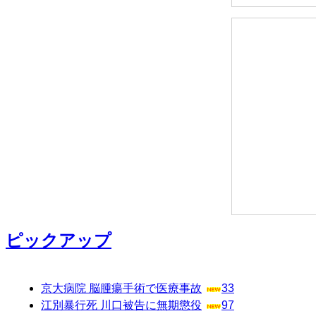
ピックアップ
京大病院 脳腫瘍手術で医療事故
33
江別暴行死 川口被告に無期懲役
97