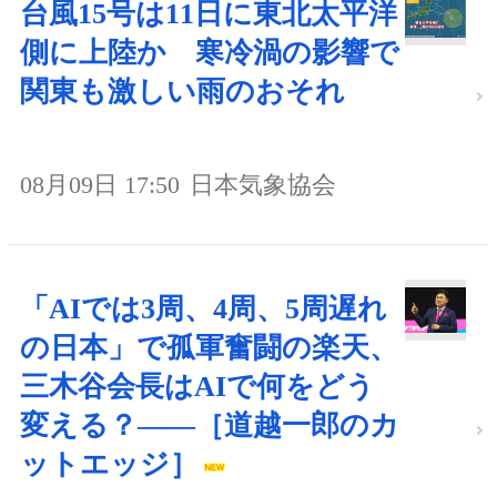
台風15号は11日に東北太平洋
側に上陸か 寒冷渦の影響で
関東も激しい雨のおそれ
08月09日 17:50
日本気象協会
「AIでは3周、4周、5周遅れ
の日本」で孤軍奮闘の楽天、
三木谷会長はAIで何をどう
変える？――［道越一郎のカ
ットエッジ］