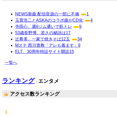
NEWS新曲 配信音源の一部に不備
1
玉置浩二とASKAのコラボ曲がCD化
4
寺田心、週6ジム通いで筋トレ
9
53歳長野博、若さの秘訣は
17
辻希美、一家で焼きそば12玉
34
Mステ 西川貴教「アレも着ます」
9
ELT、30周年特設サイト開設
15
一覧へ
ランキング
エンタメ
アクセス数ランキング
1