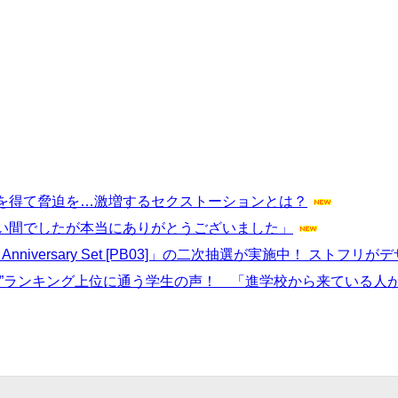
を得て脅迫を…激増するセクストーションとは？
い間でしたが本当にありがとうございました」
nniversary Set [PB03]」の二次抽選が実施中！ スト
学”ランキング上位に通う学生の声！ 「進学校から来ている人