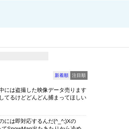
新着順
注目順
中には盗撮した映像データ売ります
してるけどどんどん捕まってほしい
は即対応するんだ(^_^;)Xの
ってSnowMan出たあたりから冷め