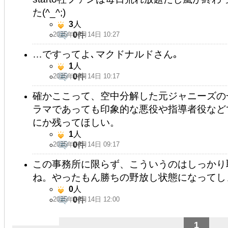
た(^_^;)
3
人
2025年08月14日 10:27
0
件
…ですってよ､マクドナルドさん｡
1
人
2025年08月14日 10:17
0
件
確かここって、空中分解した元ジャニーズの
ラマであっても印象的な悪役や指導者役など
にか残ってほしい。
1
人
2025年08月14日 09:17
0
件
この事務所に限らず、こういうのはしっかり
ね。やったもん勝ちの野放し状態になってし
0
人
2025年08月14日 12:00
0
件
1