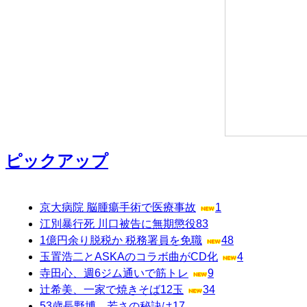
ピックアップ
京大病院 脳腫瘍手術で医療事故
1
江別暴行死 川口被告に無期懲役
83
1億円余り脱税か 税務署員を免職
48
玉置浩二とASKAのコラボ曲がCD化
4
寺田心、週6ジム通いで筋トレ
9
辻希美、一家で焼きそば12玉
34
53歳長野博、若さの秘訣は
17