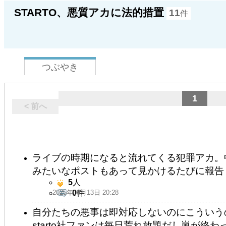
STARTO、悪質アカに法的措置
11
件
つぶやき
1
< 前へ
ライブの時期になると流れてくる犯罪アカ。
みたいなポストもあって見かけるたびに報告
5
人
2025年08月13日 20:28
0
件
自分たちの悪事は即対応しないのにこういうのに
starto社ファンは毎日荒れ放題だし嵐が終わ