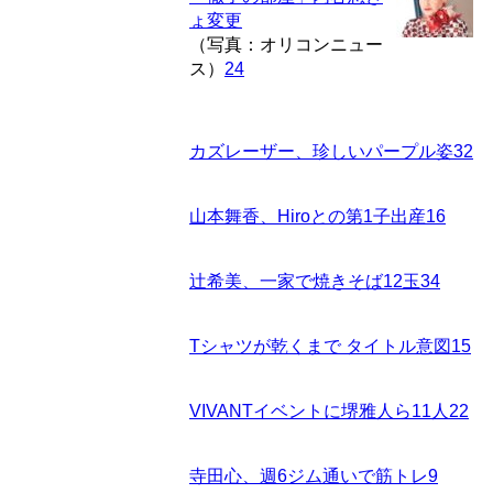
ょ変更
（写真：オリコンニュー
ス）
24
カズレーザー、珍しいパープル姿
32
山本舞香、Hiroとの第1子出産
16
辻希美、一家で焼きそば12玉
34
Tシャツが乾くまで タイトル意図
15
VIVANTイベントに堺雅人ら11人
22
寺田心、週6ジム通いで筋トレ
9