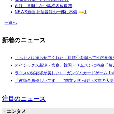
西鉄、意図しない駅構内放送
29
NEWS新曲 配信音源の一部に不備
1
一覧へ
新着のニュース
「元カノは撮らせてくれた」対抗心を煽って性的画像
オイシックス新潟・宮森、韓国・サムスンに移籍「短
ラクスの浴衣姿が美しい♪ 「ガンダムカードゲーム 1st A
「教師全員優しいです」 “国立大学っぽい名前の大
注目のニュース
エンタメ