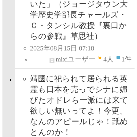
いた」（ジョージタウン大
学歴史学部長チャールズ・
Ｃ・タンシル教授『裏口か
らの参戦』草思社）
2025年08月15日 07:18
mixiユーザー
4
人
1件
靖國に祀られて居られる英
霊も日本を売っでシナに媚
びたオドレら一派には来て
欲しい無いってよ！今更、
なんのアピールじゃ！舐め
とんのか！