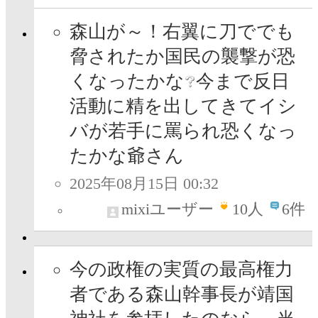
森山が～！右翼に刀ででも
脅されたか国民の襲撃が恐
くなったかな
今まで反日
活動に精を出してきてイシ
バが若手に罵られ恐くなっ
たかな爺さん
2025年08月15日 00:32
mixiユーザー
10
人
6件
今の政権の実質の最高権力
者である森山幹事長が靖国