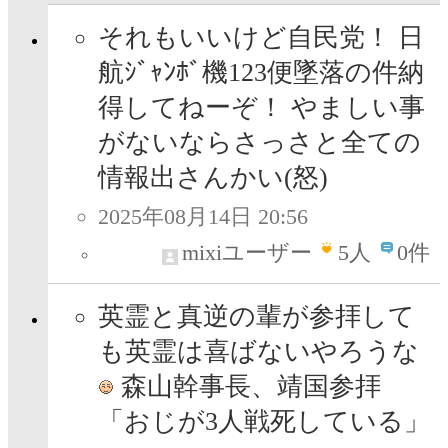
それもいいけど自民党！ 日
航ｼﾞｬﾝﾎﾞ機123便墜落の件納
得してねーぞ！ やましい事
がないならさっさと全ての
情報出さんかい(怒)
2025年08月14日 20:56
mixiユーザー
5
人
0件
英霊と真逆の輩が参拝して
も英霊は喜ばないやろうな
森山幹事長、靖国参拝
「おじが3人戦死している」