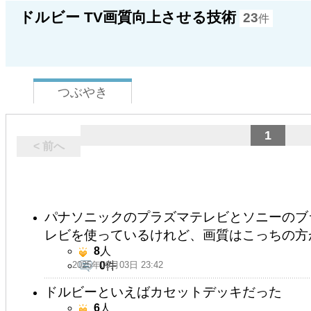
ドルビー TV画質向上させる技術
23
件
つぶやき
1
< 前へ
パナソニックのプラズマテレビとソニーのブ
レビを使っているけれど、画質はこっちの方
8
人
2025年09月03日 23:42
0
件
ドルビーといえばカセットデッキだった
6
人