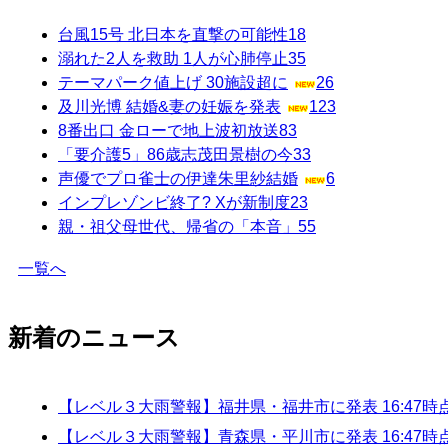
台風15号 北日本を直撃の可能性
18
溺れた2人を救助 1人が心肺停止
35
テーマパーク値上げ 30施設超に
26
及川光博 結婚&妻の妊娠を発表
123
8番出口 金ローで地上波初放送
83
「要介護5」86歳志茂田景樹の今
33
声優でプロ雀士の伊達朱里紗結婚
6
インプレゾンビ終了? Xが新制度
23
親・祖父母世代、帰省の「本音」
55
一覧へ
新着のニュース
【レベル３大雨警報】福井県・福井市に発表 16:47時
【レベル３大雨警報】青森県・平川市に発表 16:47時