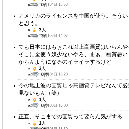
2025年09月04日 15:58
0
件
アメリカのライセンスを中国が使う。そうい
と思う。
3
人
2025年09月03日 14:07
3
件
でも日本にはもぉこれ以上高画質はいらんや
そこに金使う奴少ないやろ、まぁ、画質悪い
からんようになるのイライラするけど
2
人
2025年09月04日 16:20
0
件
今の地上波の画質じゃ高画質テレビなんて必
見ないもん（笑）
1
人
2025年09月03日 16:00
0
件
正直、そこまでの画質って要らん気がする。
1
人
2025年09月03日 13:50