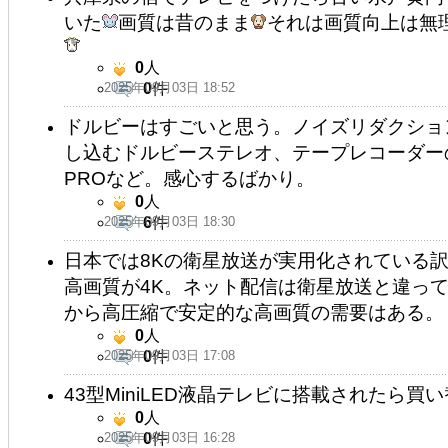
いた
画質は昔のまま
それは画質向上は無
0
人
2025年09月03日 18:52
0
件
ドルビーはすごいと思う。ノイズリダクショ
し込むドルビーステレオ、テープレコーダー
PROなど。感心するばかり。
0
人
2025年09月03日 18:30
6
件
日本では8Kの衛星放送が実用化されている訳
高画質が4K。ネット配信は衛星放送と違っ
から高圧縮で安定的な高画質の需要はある。
0
人
2025年09月03日 17:08
0
件
43型MiniLED液晶テレビに搭載されたら
0
人
2025年09月03日 16:28
0
件