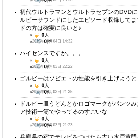
0
件
初代ウルトラマンとウルトラセブンのDVD
ルビーサウンドにしたエピソード収録してま
ドの方は確実に良いと♪
0
人
2025年09月04日 14:32
0
件
ハイセンスですか。。。
0
人
2025年09月03日 22:22
0
件
ゴルビーはソビエトの性能を引き上げようと
0
人
2025年09月03日 21:35
0
件
ドルビー皿うどんとかロゴマークがパンツみ
ア技術一筋でやってるのすごいな
0
人
2025年09月03日 21:23
0
件
兵庫県の宿でテレビをつけたら古い水戸黄門