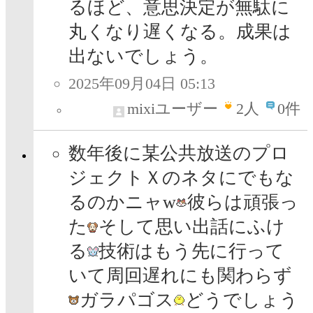
るほど、意思決定が無駄に
丸くなり遅くなる。成果は
出ないでしょう。
2025年09月04日 05:13
mixiユーザー
2
人
0件
数年後に某公共放送のプロ
ジェクトＸのネタにでもな
るのかニャw
彼らは頑張っ
た
そして思い出話にふけ
る
技術はもう先に行って
いて周回遅れにも関わらず
ガラパゴス
どうでしょう