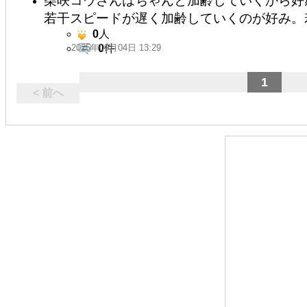
柴咲コウさんはちゃんと加齢していくから好
若干スピードが遅く加齢していくのが好み。
0
人
2025年09月04日 13:29
0
件
1
< 前へ