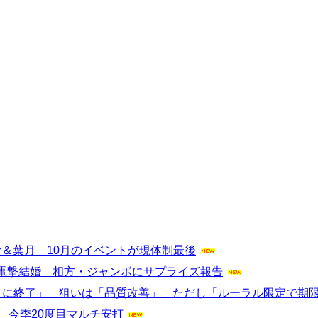
たむ＆葉月 10月のイベントが現体制最後
電撃結婚 相方・ジャンボにサプライズ報告
りに終了」 狙いは「品質改善」 ただし「ルーラル限定で期
 今季20度目マルチ安打