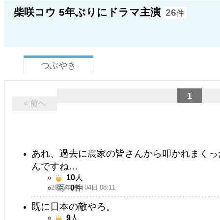
柴咲コウ 5年ぶりにドラマ主演
26
件
つぶやき
1
< 前へ
あれ、過去に農家の皆さんから叩かれまくった柴
んですね…
10
人
2025年09月04日 08:11
0
件
既に日本の敵やろ。
9
人