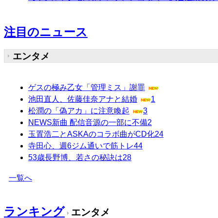
注目のニュース
エンタメ
ゲスの極み乙女「管理ミス」謝罪
池田直人、佐藤佳奈アナと結婚
1
松潤の「偽アカ」に注意喚起
3
NEWS新曲 配信音源の一部に不備
2
玉置浩二とASKAのコラボ曲がCD化
24
寺田心、週6ジム通いで筋トレ
44
53歳長野博、若さの秘訣は
28
一覧へ
ランキング
エンタメ