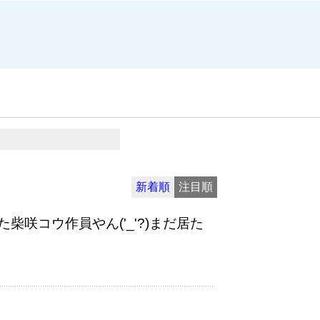
新着順
注目順
咲コウ作員やん('_'?)まだ居た