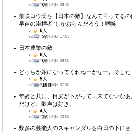
2025年09月04日 09:19
0
件
柴咲コウ氏を【日本の敵】なんて言ってるのは
早苗の崇拝者’’しかおらんだろう！嘲笑
6
人
2025年09月04日 17:03
2
件
日本農業の敵
6
人
2025年09月04日 09:00
0
件
どっちか嫁になってくれねーかなー。そした
5
人
2025年09月04日 07:30
10
件
年齢と共に、目尻が下がって…来てないなあ
だけど、歌声は好き。
4
人
2025年09月04日 20:09
2
件
数多の芸能人のスキャンダルを白日の下にさ