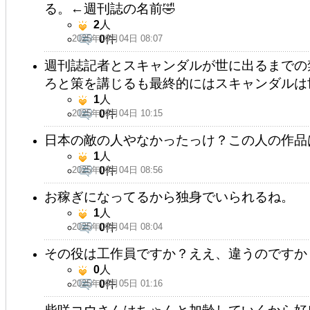
る。←週刊誌の名前🤣
2
人
2025年09月04日 08:07
0
件
週刊誌記者とスキャンダルが世に出るまでの
ろと策を講じるも最終的にはスキャンダルは
1
人
2025年09月04日 10:15
0
件
日本の敵の人やなかったっけ？この人の作品
1
人
2025年09月04日 08:56
0
件
お稼ぎになってるから独身でいられるね。
1
人
2025年09月04日 08:04
0
件
その役は工作員ですか？ええ、違うのですか
0
人
2025年09月05日 01:16
0
件