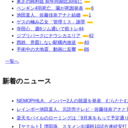
東芝の純利益 前年同期比30倍に
ペンギン4羽死亡、園が死因発表
6
池田直人、佐藤佳奈アナと結婚
1
ゲスの極み乙女「管理ミス」謝罪
寺田心、週6ジム通いで筋トレ
44
ジブリパークにナウシカエリア
42
西鉄、意図しない駅構内放送
40
手術中の大地震、動画に反響
86
一覧へ
新着のニュース
NEMOPHILA、メンバー2人の脱退を発表 むらた
レインボー池田直人、元読売テレビ・佐藤佳奈アナと
楽天モバイルのローミングは「9月末をもって予定通
【ヤクルト】増田珠、スタメン出場時10試合連続安打