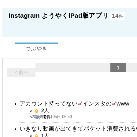
Instagram ようやくiPad版アプリ
14
件
つぶやき
1
< 前へ
アカウント持ってない
インスタの
www
2
人
2025年09月05日 06:59
0
件
いきなり動画が出てきてパケット消費される
1
人