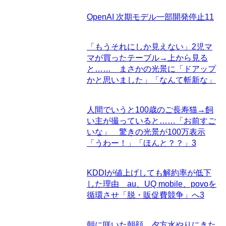
OpenAI 次期モデル一部開発停止
11
「もうそれにしか見えない」2児マ
マが買ったテーブル→上から見る
と…… まさかの光景に「ドアップ
かと思いました」「なんて斬新な」
人間でいうと100歳のご長寿猫→飼
い主が撮っていると……「お前すご
いな」 驚きの光景が100万表示
「うわー！」「ほんと？？」
3
KDDIが値上げしても解約率が低下
した理由 au、UQ mobile、povoを
循環させ「脱・販促費競争」へ
3
朝に咲いた朝顔、夕方水やりにきた