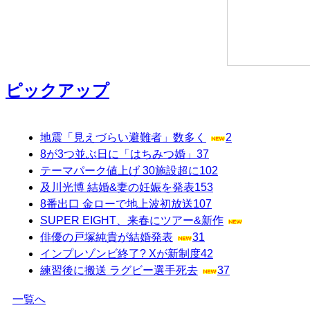
ピックアップ
地震「見えづらい避難者」数多く
2
8が3つ並ぶ日に「はちみつ婚」
37
テーマパーク値上げ 30施設超に
102
及川光博 結婚&妻の妊娠を発表
153
8番出口 金ローで地上波初放送
107
SUPER EIGHT、来春にツアー&新作
俳優の戸塚純貴が結婚発表
31
インプレゾンビ終了? Xが新制度
42
練習後に搬送 ラグビー選手死去
37
一覧へ