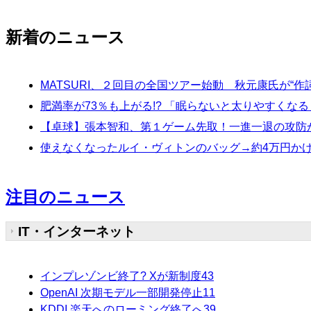
新着のニュース
MATSURI、２回目の全国ツアー始動 秋元康氏が“作
肥満率が73％も上がる!? 「眠らないと太りやすく
【卓球】張本智和、第１ゲーム先取！一進一退の攻防か
使えなくなったルイ・ヴィトンのバッグ→約4万円か
注目のニュース
IT・インターネット
インプレゾンビ終了? Xが新制度
43
OpenAI 次期モデル一部開発停止
11
KDDI 楽天へのローミング終了へ
39