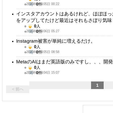
2025年09月05日 00:22
0
件
インスタアカウントはあるけれど、ほぼほっ
をアップしてたけど最近はそれもさぼり気味
0
人
2025年09月06日 05:27
0
件
Instagram被害が単純に増えるだけ。
0
人
2025年09月05日 08:58
0
件
MetaのAIはまだ英語版のみですし、、、
0
人
2025年09月04日 15:07
0
件
1
< 前へ