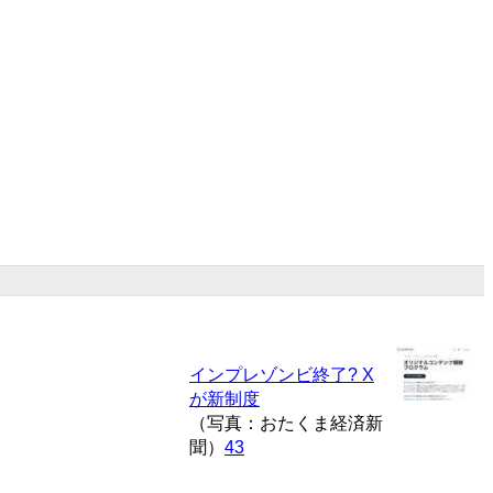
インプレゾンビ終了? X
が新制度
（写真：おたくま経済新
聞）
43