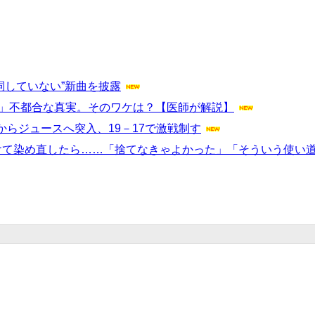
詞していない”新曲を披露
なる」不都合な真実。そのワケは？【医師が解説】
らジュースへ突入、19－17で激戦制す
けて染め直したら……「捨てなきゃよかった」「そういう使い